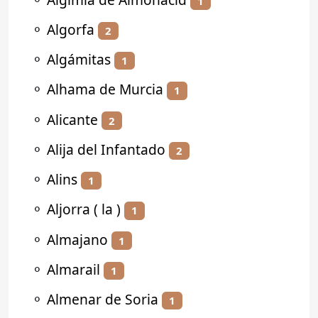
1
⚬
Algorfa
2
⚬
Algámitas
1
⚬
Alhama de Murcia
1
⚬
Alicante
2
⚬
Alija del Infantado
2
⚬
Alins
1
⚬
Aljorra ( la )
1
⚬
Almajano
1
⚬
Almarail
1
⚬
Almenar de Soria
1