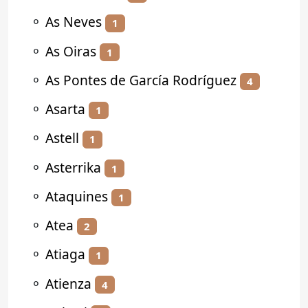
⚬
As Neves
1
⚬
As Oiras
1
⚬
As Pontes de García Rodríguez
4
⚬
Asarta
1
⚬
Astell
1
⚬
Asterrika
1
⚬
Ataquines
1
⚬
Atea
2
⚬
Atiaga
1
⚬
Atienza
4