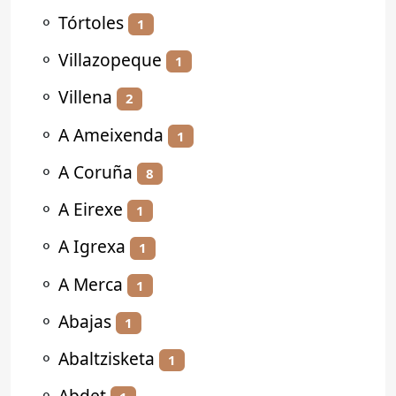
⚬
Tórtoles
1
⚬
Villazopeque
1
⚬
Villena
2
⚬
A Ameixenda
1
⚬
A Coruña
8
⚬
A Eirexe
1
⚬
A Igrexa
1
⚬
A Merca
1
⚬
Abajas
1
⚬
Abaltzisketa
1
⚬
Abdet