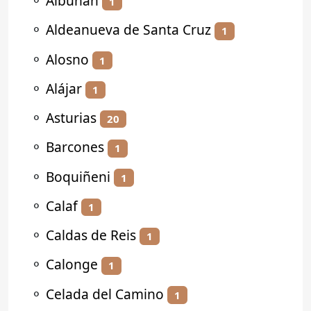
⚬
Albuñán
1
⚬
Aldeanueva de Santa Cruz
1
⚬
Alosno
1
⚬
Alájar
1
⚬
Asturias
20
⚬
Barcones
1
⚬
Boquiñeni
1
⚬
Calaf
1
⚬
Caldas de Reis
1
⚬
Calonge
1
⚬
Celada del Camino
1