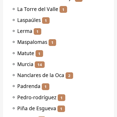
⚬
La Torre del Valle
1
⚬
Laspaúles
1
⚬
Lerma
1
⚬
Maspalomas
1
⚬
Matute
1
⚬
Murcia
14
⚬
Nanclares de la Oca
2
⚬
Padrenda
1
⚬
Pedro-rodríguez
1
⚬
Piña de Esgueva
1