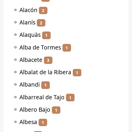
⚬
Alacón
2
⚬
Alanís
2
⚬
Alaquàs
1
⚬
Alba de Tormes
1
⚬
Albacete
3
⚬
Albalat de la Ribera
1
⚬
Albandi
1
⚬
Albarreal de Tajo
1
⚬
Albero Bajo
1
⚬
Albesa
1