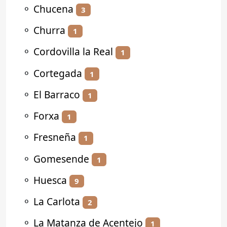
⚬
Chucena
3
⚬
Churra
1
⚬
Cordovilla la Real
1
⚬
Cortegada
1
⚬
El Barraco
1
⚬
Forxa
1
⚬
Fresneña
1
⚬
Gomesende
1
⚬
Huesca
9
⚬
La Carlota
2
⚬
La Matanza de Acentejo
1