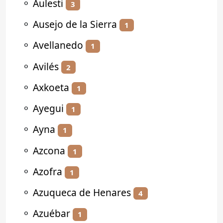
⚬
Aulesti
3
⚬
Ausejo de la Sierra
1
⚬
Avellanedo
1
⚬
Avilés
2
⚬
Axkoeta
1
⚬
Ayegui
1
⚬
Ayna
1
⚬
Azcona
1
⚬
Azofra
1
⚬
Azuqueca de Henares
4
⚬
Azuébar
1