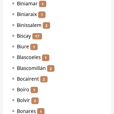
⚬
Biniamar
1
⚬
Biniaraix
1
⚬
Binissalem
2
⚬
Biscay
17
⚬
Biure
1
⚬
Blascoeles
1
⚬
Blascomillán
2
⚬
Bocairent
2
⚬
Boiro
1
⚬
Bolvir
2
⚬
Bonares
1