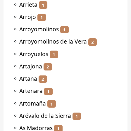
⚬
Arrieta
1
⚬
Arrojo
1
⚬
Arroyomolinos
1
⚬
Arroyomolinos de la Vera
2
⚬
Arroyuelos
1
⚬
Artajona
2
⚬
Artana
2
⚬
Artenara
1
⚬
Artomaña
1
⚬
Arévalo de la Sierra
1
⚬
As Madorras
1