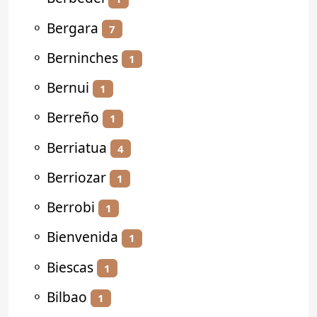
⚬
Bergara
7
⚬
Berninches
1
⚬
Bernui
1
⚬
Berreño
1
⚬
Berriatua
4
⚬
Berriozar
1
⚬
Berrobi
1
⚬
Bienvenida
1
⚬
Biescas
1
⚬
Bilbao
1