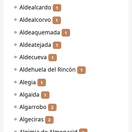
⚬
Aldealcardo
1
⚬
Aldealcorvo
1
⚬
Aldeaquemada
1
⚬
Aldeatejada
1
⚬
Aldecueva
1
⚬
Aldehuela del Rincón
1
⚬
Alegia
1
⚬
Algaida
1
⚬
Algarrobo
2
⚬
Algeciras
2
⚬
Algimia de Almonacid