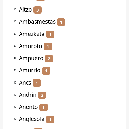
⚬
Altzo
3
⚬
Ambasmestas
1
⚬
Amezketa
1
⚬
Amoroto
1
⚬
Ampuero
2
⚬
Amurrio
1
⚬
Ancs
1
⚬
Andrín
2
⚬
Anento
1
⚬
Anglesola
1