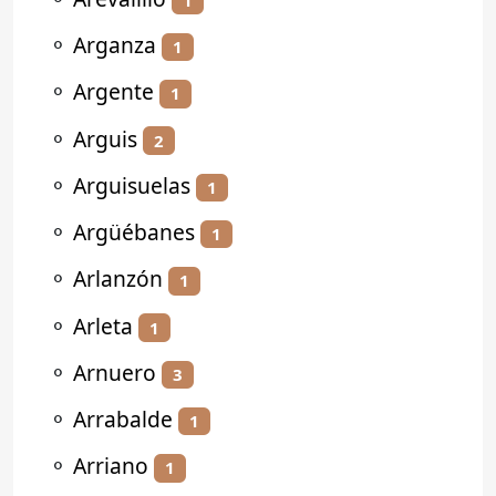
⚬
Arganza
1
⚬
Argente
1
⚬
Arguis
2
⚬
Arguisuelas
1
⚬
Argüébanes
1
⚬
Arlanzón
1
⚬
Arleta
1
⚬
Arnuero
3
⚬
Arrabalde
1
⚬
Arriano
1