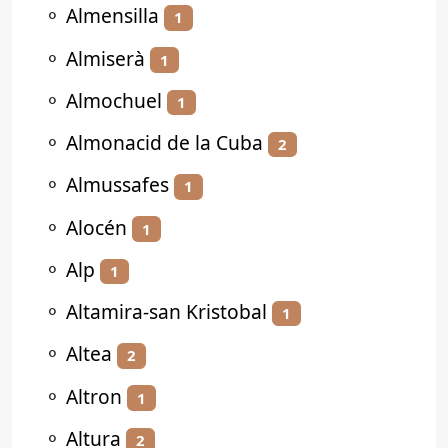
⚬
Almensilla
1
⚬
Almiserà
1
⚬
Almochuel
1
⚬
Almonacid de la Cuba
2
⚬
Almussafes
1
⚬
Alocén
1
⚬
Alp
1
⚬
Altamira-san Kristobal
1
⚬
Altea
2
⚬
Altron
1
⚬
Altura
2