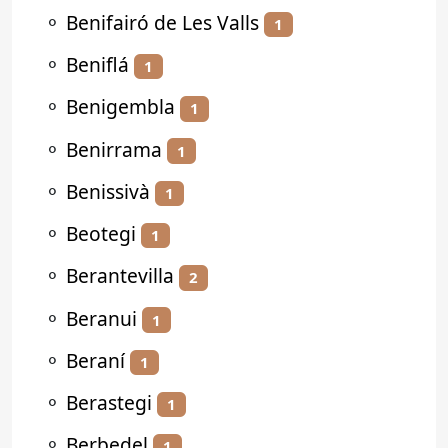
⚬
Benifairó de Les Valls
1
⚬
Beniflá
1
⚬
Benigembla
1
⚬
Benirrama
1
⚬
Benissivà
1
⚬
Beotegi
1
⚬
Berantevilla
2
⚬
Beranui
1
⚬
Beraní
1
⚬
Berastegi
1
⚬
Berbedel
1