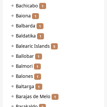
⚬
Bachicabo
1
⚬
Baiona
1
⚬
Balbarda
1
⚬
Baldatika
1
⚬
Balearic Islands
5
⚬
Ballobar
1
⚬
Balmori
1
⚬
Balones
1
⚬
Baltarga
1
⚬
Barajas de Melo
1
⚬
Barakaldo
2