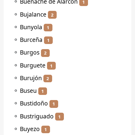
⚬
Buenache de Alarcón
1
⚬
Bujalance
2
⚬
Bunyola
1
⚬
Burceña
1
⚬
Burgos
2
⚬
Burguete
1
⚬
Burujón
2
⚬
Buseu
1
⚬
Bustidoño
1
⚬
Bustriguado
1
⚬
Buyezo
1