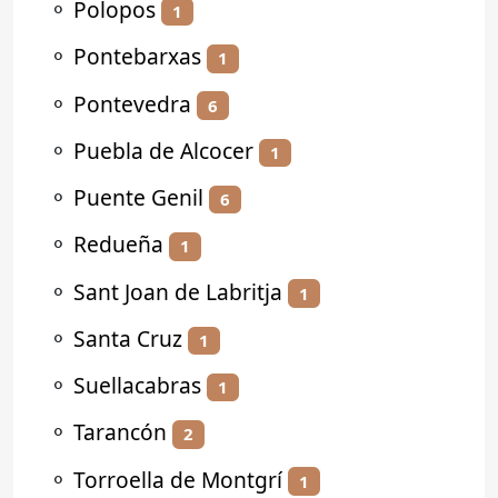
⚬
Polopos
1
⚬
Pontebarxas
1
⚬
Pontevedra
6
⚬
Puebla de Alcocer
1
⚬
Puente Genil
6
⚬
Redueña
1
⚬
Sant Joan de Labritja
1
⚬
Santa Cruz
1
⚬
Suellacabras
1
⚬
Tarancón
2
⚬
Torroella de Montgrí
1