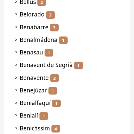
⚬
Bellús
2
⚬
Belorado
2
⚬
Benabarre
3
⚬
Benalmádena
1
⚬
Benasau
1
⚬
Benavent de Segrià
1
⚬
Benavente
3
⚬
Benejúzar
1
⚬
Benialfaquí
1
⚬
Benialí
1
⚬
Benicàssim
4