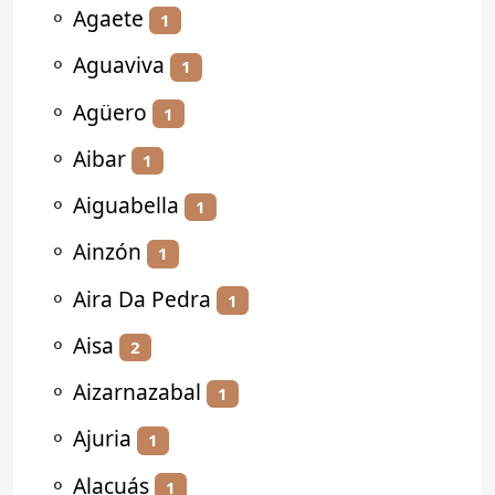
⚬
Agaete
1
⚬
Aguaviva
1
⚬
Agüero
1
⚬
Aibar
1
⚬
Aiguabella
1
⚬
Ainzón
1
⚬
Aira Da Pedra
1
⚬
Aisa
2
⚬
Aizarnazabal
1
⚬
Ajuria
1
⚬
Alacuás
1