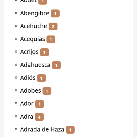
1
⚬
Abengibre
1
⚬
Acehuche
2
⚬
Acequias
1
⚬
Acrijos
1
⚬
Adahuesca
1
⚬
Adiós
1
⚬
Adobes
1
⚬
Ador
1
⚬
Adra
4
⚬
Adrada de Haza
1