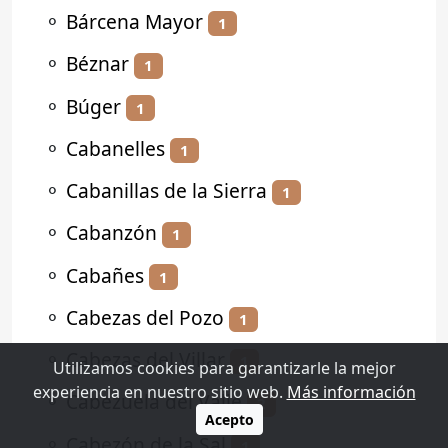
⚬
Bárcena Mayor
1
⚬
Béznar
1
⚬
Búger
1
⚬
Cabanelles
1
⚬
Cabanillas de la Sierra
1
⚬
Cabanzón
1
⚬
Cabañes
1
⚬
Cabezas del Pozo
1
⚬
Cabezas del Villar
1
Utilizamos cookies para garantizarle la mejor
experiencia en nuestro sitio web.
Más información
⚬
Cabezuela del Valle
2
Acepto
⚬
Cabezón de la Sal
1