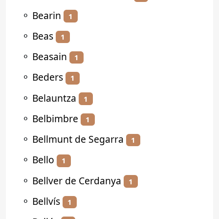
⚬
Bearin
1
⚬
Beas
1
⚬
Beasain
1
⚬
Beders
1
⚬
Belauntza
1
⚬
Belbimbre
1
⚬
Bellmunt de Segarra
1
⚬
Bello
1
⚬
Bellver de Cerdanya
1
⚬
Bellvís
1