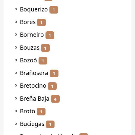
⚬
Boquerizo
1
⚬
Bores
1
⚬
Borneiro
1
⚬
Bouzas
1
⚬
Bozoó
1
⚬
Brañosera
1
⚬
Bretocino
1
⚬
Breña Baja
4
⚬
Broto
1
⚬
Buciegas
1