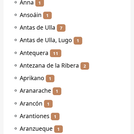
⚬
Anna
1
⚬
Ansoáin
1
⚬
Antas de Ulla
7
⚬
Antas de Ulla, Lugo
1
⚬
Antequera
11
⚬
Antezana de la Ribera
2
⚬
Aprikano
1
⚬
Aranarache
1
⚬
Arancón
1
⚬
Arantiones
1
⚬
Aranzueque
1