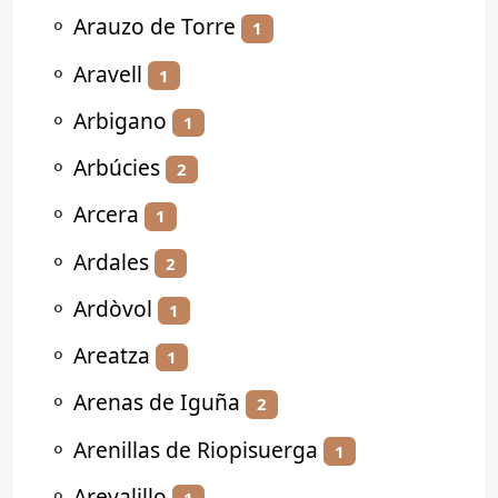
⚬
Arauzo de Torre
1
⚬
Aravell
1
⚬
Arbigano
1
⚬
Arbúcies
2
⚬
Arcera
1
⚬
Ardales
2
⚬
Ardòvol
1
⚬
Areatza
1
⚬
Arenas de Iguña
2
⚬
Arenillas de Riopisuerga
1
⚬
Arevalillo
1