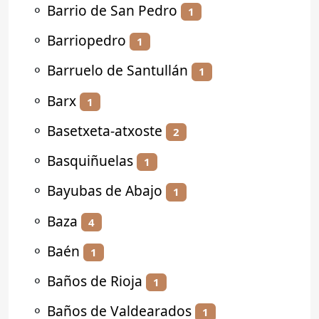
⚬
Barrio de San Pedro
1
⚬
Barriopedro
1
⚬
Barruelo de Santullán
1
⚬
Barx
1
⚬
Basetxeta-atxoste
2
⚬
Basquiñuelas
1
⚬
Bayubas de Abajo
1
⚬
Baza
4
⚬
Baén
1
⚬
Baños de Rioja
1
⚬
Baños de Valdearados
1