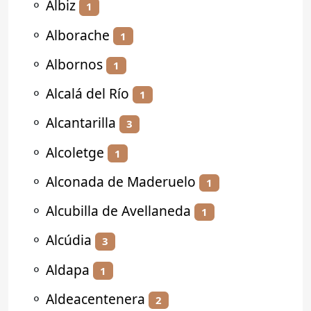
⚬
Albiz
1
⚬
Alborache
1
⚬
Albornos
1
⚬
Alcalá del Río
1
⚬
Alcantarilla
3
⚬
Alcoletge
1
⚬
Alconada de Maderuelo
1
⚬
Alcubilla de Avellaneda
1
⚬
Alcúdia
3
⚬
Aldapa
1
⚬
Aldeacentenera
2