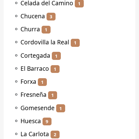
⚬
Celada del Camino
1
⚬
Chucena
3
⚬
Churra
1
⚬
Cordovilla la Real
1
⚬
Cortegada
1
⚬
El Barraco
1
⚬
Forxa
1
⚬
Fresneña
1
⚬
Gomesende
1
⚬
Huesca
9
⚬
La Carlota
2