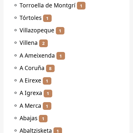
⚬
Torroella de Montgrí
1
⚬
Tórtoles
1
⚬
Villazopeque
1
⚬
Villena
2
⚬
A Ameixenda
1
⚬
A Coruña
8
⚬
A Eirexe
1
⚬
A Igrexa
1
⚬
A Merca
1
⚬
Abajas
1
⚬
Abaltzisketa
1