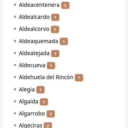
⚬
Aldeacentenera
2
⚬
Aldealcardo
1
⚬
Aldealcorvo
1
⚬
Aldeaquemada
1
⚬
Aldeatejada
1
⚬
Aldecueva
1
⚬
Aldehuela del Rincón
1
⚬
Alegia
1
⚬
Algaida
1
⚬
Algarrobo
2
⚬
Algeciras
2