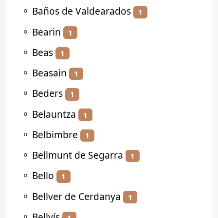
⚬
Baños de Valdearados
1
⚬
Bearin
1
⚬
Beas
1
⚬
Beasain
1
⚬
Beders
1
⚬
Belauntza
1
⚬
Belbimbre
1
⚬
Bellmunt de Segarra
1
⚬
Bello
1
⚬
Bellver de Cerdanya
1
⚬
Bellvís
1