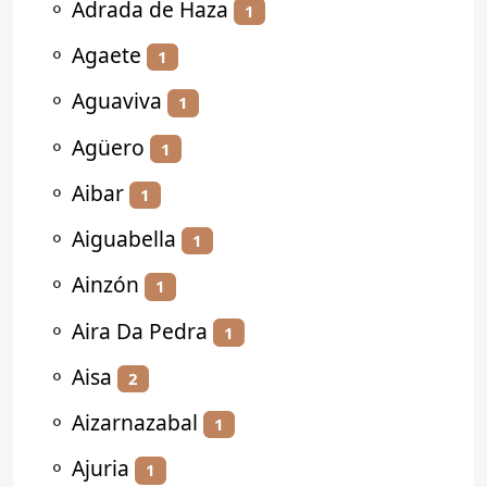
⚬
Adrada de Haza
1
⚬
Agaete
1
⚬
Aguaviva
1
⚬
Agüero
1
⚬
Aibar
1
⚬
Aiguabella
1
⚬
Ainzón
1
⚬
Aira Da Pedra
1
⚬
Aisa
2
⚬
Aizarnazabal
1
⚬
Ajuria
1