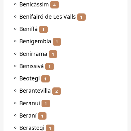
⚬
Benicàssim
4
⚬
Benifairó de Les Valls
1
⚬
Beniflá
1
⚬
Benigembla
1
⚬
Benirrama
1
⚬
Benissivà
1
⚬
Beotegi
1
⚬
Berantevilla
2
⚬
Beranui
1
⚬
Beraní
1
⚬
Berastegi
1