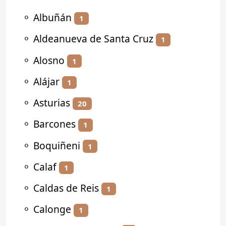
⚬
Albuñán
1
⚬
Aldeanueva de Santa Cruz
1
⚬
Alosno
1
⚬
Alájar
1
⚬
Asturias
20
⚬
Barcones
1
⚬
Boquiñeni
1
⚬
Calaf
1
⚬
Caldas de Reis
1
⚬
Calonge
1