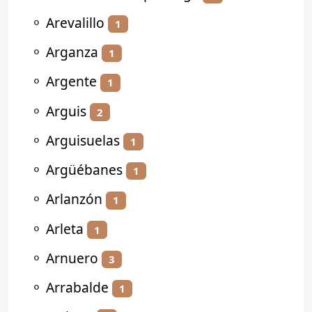
⚬
Arevalillo
1
⚬
Arganza
1
⚬
Argente
1
⚬
Arguis
2
⚬
Arguisuelas
1
⚬
Argüébanes
1
⚬
Arlanzón
1
⚬
Arleta
1
⚬
Arnuero
3
⚬
Arrabalde
1