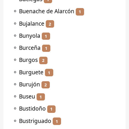
⚬
Buenache de Alarcón
1
⚬
Bujalance
2
⚬
Bunyola
1
⚬
Burceña
1
⚬
Burgos
2
⚬
Burguete
1
⚬
Burujón
2
⚬
Buseu
1
⚬
Bustidoño
1
⚬
Bustriguado
1