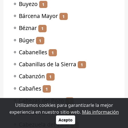
⚬
Buyezo
1
⚬
Bárcena Mayor
1
⚬
Béznar
1
⚬
Búger
1
⚬
Cabanelles
1
⚬
Cabanillas de la Sierra
1
⚬
Cabanzón
1
⚬
Cabañes
1
⚬
Cabezas del Pozo
1
Utilizamos cookies para garantizarle la mejor
⚬
Cabezas del Villar
experiencia en nuestro sitio web.
Más información
1
Acepto
⚬
Cabezuela del Valle
2