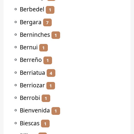
⚬
Berbedel
1
⚬
Bergara
7
⚬
Berninches
1
⚬
Bernui
1
⚬
Berreño
1
⚬
Berriatua
4
⚬
Berriozar
1
⚬
Berrobi
1
⚬
Bienvenida
1
⚬
Biescas
1