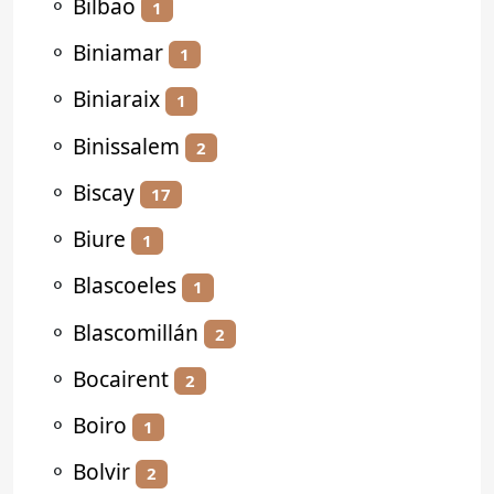
⚬
Bilbao
1
⚬
Biniamar
1
⚬
Biniaraix
1
⚬
Binissalem
2
⚬
Biscay
17
⚬
Biure
1
⚬
Blascoeles
1
⚬
Blascomillán
2
⚬
Bocairent
2
⚬
Boiro
1
⚬
Bolvir
2