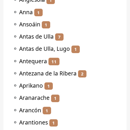
1
⚬
Anna
1
⚬
Ansoáin
1
⚬
Antas de Ulla
7
⚬
Antas de Ulla, Lugo
1
⚬
Antequera
11
⚬
Antezana de la Ribera
2
⚬
Aprikano
1
⚬
Aranarache
1
⚬
Arancón
1
⚬
Arantiones
1