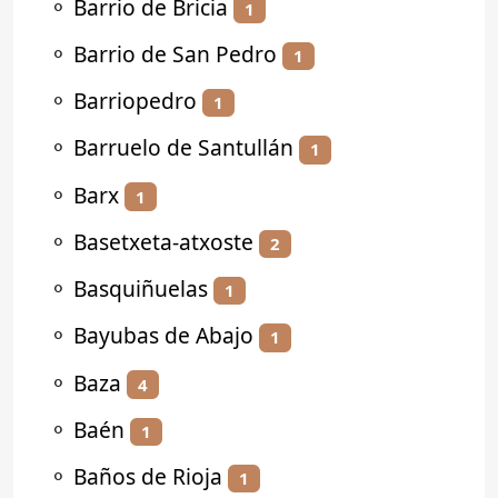
⚬
Barrio de Bricia
1
⚬
Barrio de San Pedro
1
⚬
Barriopedro
1
⚬
Barruelo de Santullán
1
⚬
Barx
1
⚬
Basetxeta-atxoste
2
⚬
Basquiñuelas
1
⚬
Bayubas de Abajo
1
⚬
Baza
4
⚬
Baén
1
⚬
Baños de Rioja
1