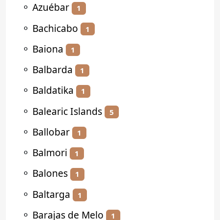
⚬
Azuébar
1
⚬
Bachicabo
1
⚬
Baiona
1
⚬
Balbarda
1
⚬
Baldatika
1
⚬
Balearic Islands
5
⚬
Ballobar
1
⚬
Balmori
1
⚬
Balones
1
⚬
Baltarga
1
⚬
Barajas de Melo
1