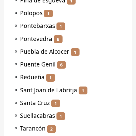
⚬
Piña de Esgueva
1
⚬
Polopos
1
⚬
Pontebarxas
1
⚬
Pontevedra
6
⚬
Puebla de Alcocer
1
⚬
Puente Genil
6
⚬
Redueña
1
⚬
Sant Joan de Labritja
1
⚬
Santa Cruz
1
⚬
Suellacabras
1
⚬
Tarancón
2