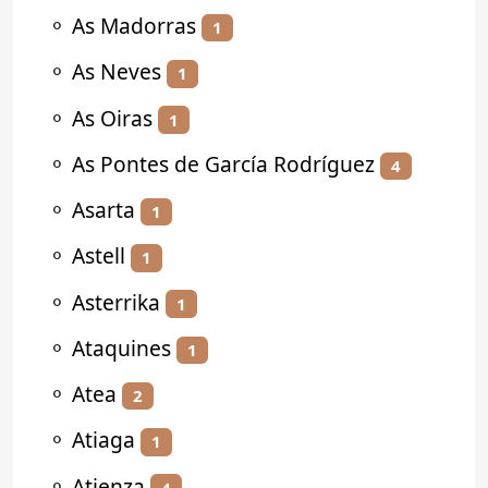
⚬
As Madorras
1
⚬
As Neves
1
⚬
As Oiras
1
⚬
As Pontes de García Rodríguez
4
⚬
Asarta
1
⚬
Astell
1
⚬
Asterrika
1
⚬
Ataquines
1
⚬
Atea
2
⚬
Atiaga
1
⚬
Atienza
4