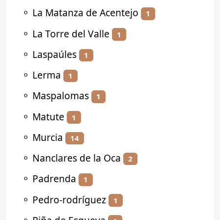
⚬
La Matanza de Acentejo
1
⚬
La Torre del Valle
1
⚬
Laspaúles
1
⚬
Lerma
1
⚬
Maspalomas
1
⚬
Matute
1
⚬
Murcia
14
⚬
Nanclares de la Oca
2
⚬
Padrenda
1
⚬
Pedro-rodríguez
1