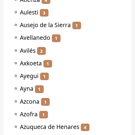
⚬
Aulesti
3
⚬
Ausejo de la Sierra
1
⚬
Avellanedo
1
⚬
Avilés
2
⚬
Axkoeta
1
⚬
Ayegui
1
⚬
Ayna
1
⚬
Azcona
1
⚬
Azofra
1
⚬
Azuqueca de Henares
4