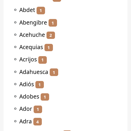
⚬
Abdet
1
⚬
Abengibre
1
⚬
Acehuche
2
⚬
Acequias
1
⚬
Acrijos
1
⚬
Adahuesca
1
⚬
Adiós
1
⚬
Adobes
1
⚬
Ador
1
⚬
Adra
4