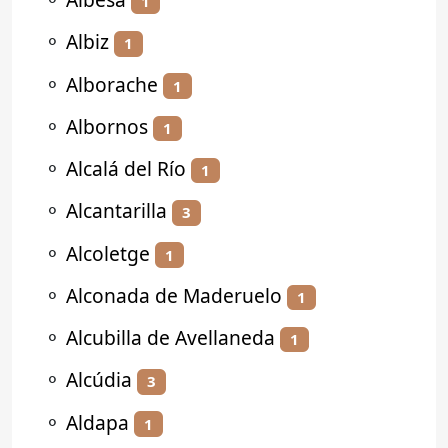
1
⚬
Albiz
1
⚬
Alborache
1
⚬
Albornos
1
⚬
Alcalá del Río
1
⚬
Alcantarilla
3
⚬
Alcoletge
1
⚬
Alconada de Maderuelo
1
⚬
Alcubilla de Avellaneda
1
⚬
Alcúdia
3
⚬
Aldapa
1