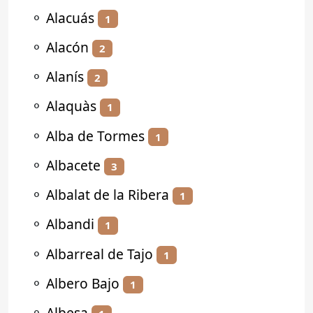
⚬
Alacuás
1
⚬
Alacón
2
⚬
Alanís
2
⚬
Alaquàs
1
⚬
Alba de Tormes
1
⚬
Albacete
3
⚬
Albalat de la Ribera
1
⚬
Albandi
1
⚬
Albarreal de Tajo
1
⚬
Albero Bajo
1
⚬
Albesa