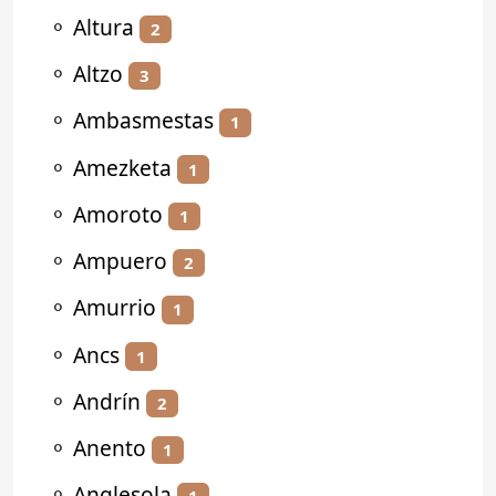
⚬
Altura
2
⚬
Altzo
3
⚬
Ambasmestas
1
⚬
Amezketa
1
⚬
Amoroto
1
⚬
Ampuero
2
⚬
Amurrio
1
⚬
Ancs
1
⚬
Andrín
2
⚬
Anento
1
⚬
Anglesola