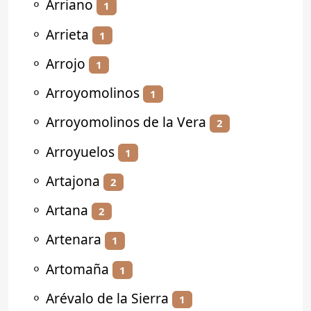
⚬
Arriano
1
⚬
Arrieta
1
⚬
Arrojo
1
⚬
Arroyomolinos
1
⚬
Arroyomolinos de la Vera
2
⚬
Arroyuelos
1
⚬
Artajona
2
⚬
Artana
2
⚬
Artenara
1
⚬
Artomaña
1
⚬
Arévalo de la Sierra
1