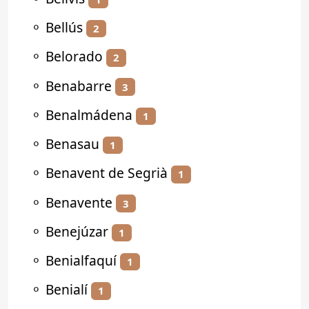
⚬
Bellús
2
⚬
Belorado
2
⚬
Benabarre
3
⚬
Benalmádena
1
⚬
Benasau
1
⚬
Benavent de Segrià
1
⚬
Benavente
3
⚬
Benejúzar
1
⚬
Benialfaquí
1
⚬
Benialí
1