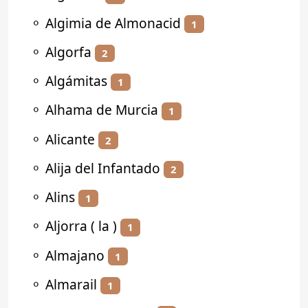
⚬
Algimia de Almonacid
1
⚬
Algorfa
2
⚬
Algámitas
1
⚬
Alhama de Murcia
1
⚬
Alicante
2
⚬
Alija del Infantado
2
⚬
Alins
1
⚬
Aljorra ( la )
1
⚬
Almajano
1
⚬
Almarail
1