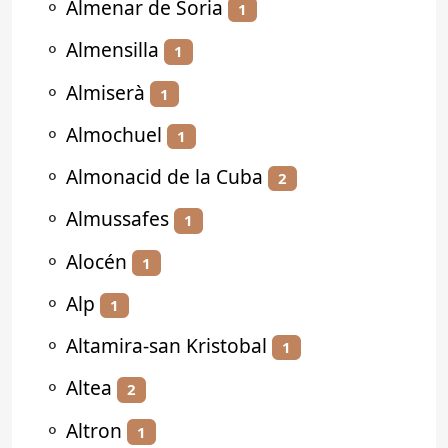
⚬
Almenar de Soria
1
⚬
Almensilla
1
⚬
Almiserà
1
⚬
Almochuel
1
⚬
Almonacid de la Cuba
2
⚬
Almussafes
1
⚬
Alocén
1
⚬
Alp
1
⚬
Altamira-san Kristobal
1
⚬
Altea
2
⚬
Altron
1