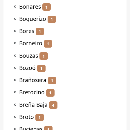
⚬
Bonares
1
⚬
Boquerizo
1
⚬
Bores
1
⚬
Borneiro
1
⚬
Bouzas
1
⚬
Bozoó
1
⚬
Brañosera
1
⚬
Bretocino
1
⚬
Breña Baja
4
⚬
Broto
1
⚬
Buciegas
1