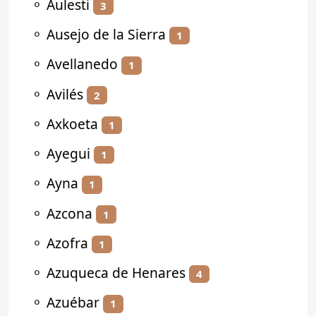
⚬
Aulesti
3
⚬
Ausejo de la Sierra
1
⚬
Avellanedo
1
⚬
Avilés
2
⚬
Axkoeta
1
⚬
Ayegui
1
⚬
Ayna
1
⚬
Azcona
1
⚬
Azofra
1
⚬
Azuqueca de Henares
4
⚬
Azuébar
1