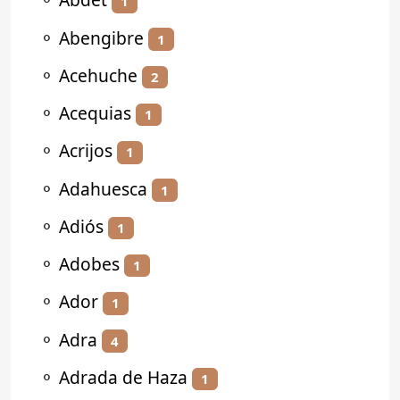
1
⚬
Abengibre
1
⚬
Acehuche
2
⚬
Acequias
1
⚬
Acrijos
1
⚬
Adahuesca
1
⚬
Adiós
1
⚬
Adobes
1
⚬
Ador
1
⚬
Adra
4
⚬
Adrada de Haza
1