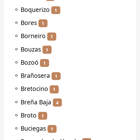
⚬
Boquerizo
1
⚬
Bores
1
⚬
Borneiro
1
⚬
Bouzas
1
⚬
Bozoó
1
⚬
Brañosera
1
⚬
Bretocino
1
⚬
Breña Baja
4
⚬
Broto
1
⚬
Buciegas
1