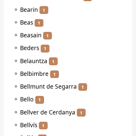
⚬
Bearin
1
⚬
Beas
1
⚬
Beasain
1
⚬
Beders
1
⚬
Belauntza
1
⚬
Belbimbre
1
⚬
Bellmunt de Segarra
1
⚬
Bello
1
⚬
Bellver de Cerdanya
1
⚬
Bellvís
1