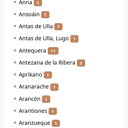
⚬
Anna
1
⚬
Ansoáin
1
⚬
Antas de Ulla
7
⚬
Antas de Ulla, Lugo
1
⚬
Antequera
11
⚬
Antezana de la Ribera
2
⚬
Aprikano
1
⚬
Aranarache
1
⚬
Arancón
1
⚬
Arantiones
1
⚬
Aranzueque
1