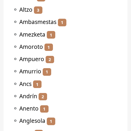
⚬
Altzo
3
⚬
Ambasmestas
1
⚬
Amezketa
1
⚬
Amoroto
1
⚬
Ampuero
2
⚬
Amurrio
1
⚬
Ancs
1
⚬
Andrín
2
⚬
Anento
1
⚬
Anglesola
1