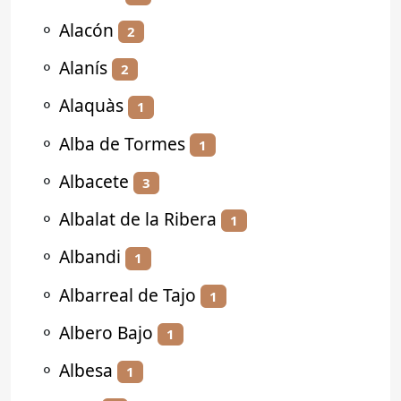
⚬
Alacón
2
⚬
Alanís
2
⚬
Alaquàs
1
⚬
Alba de Tormes
1
⚬
Albacete
3
⚬
Albalat de la Ribera
1
⚬
Albandi
1
⚬
Albarreal de Tajo
1
⚬
Albero Bajo
1
⚬
Albesa
1