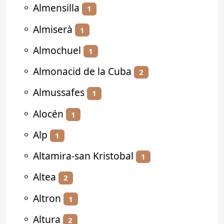
⚬
Almensilla
1
⚬
Almiserà
1
⚬
Almochuel
1
⚬
Almonacid de la Cuba
2
⚬
Almussafes
1
⚬
Alocén
1
⚬
Alp
1
⚬
Altamira-san Kristobal
1
⚬
Altea
2
⚬
Altron
1
⚬
Altura
2