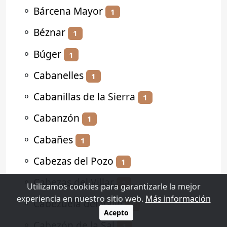
⚬
Bárcena Mayor
1
⚬
Béznar
1
⚬
Búger
1
⚬
Cabanelles
1
⚬
Cabanillas de la Sierra
1
⚬
Cabanzón
1
⚬
Cabañes
1
⚬
Cabezas del Pozo
1
⚬
Cabezas del Villar
1
Utilizamos cookies para garantizarle la mejor
experiencia en nuestro sitio web.
Más información
⚬
Cabezuela del Valle
2
Acepto
⚬
Cabezón de la Sal
1