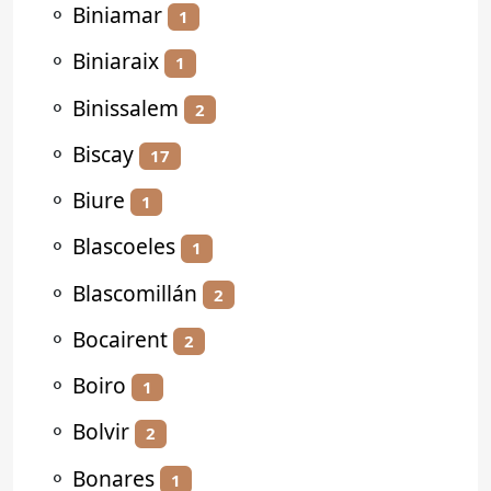
⚬
Biniamar
1
⚬
Biniaraix
1
⚬
Binissalem
2
⚬
Biscay
17
⚬
Biure
1
⚬
Blascoeles
1
⚬
Blascomillán
2
⚬
Bocairent
2
⚬
Boiro
1
⚬
Bolvir
2
⚬
Bonares
1