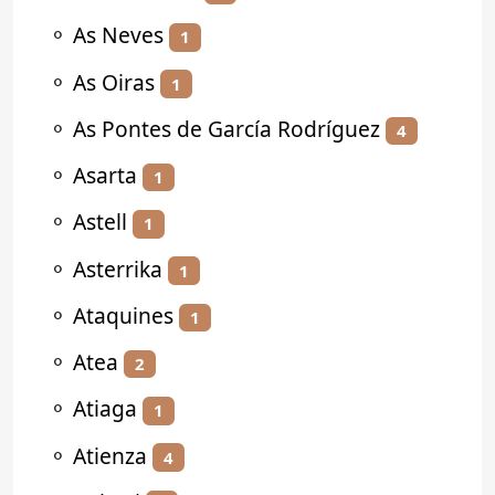
⚬
As Neves
1
⚬
As Oiras
1
⚬
As Pontes de García Rodríguez
4
⚬
Asarta
1
⚬
Astell
1
⚬
Asterrika
1
⚬
Ataquines
1
⚬
Atea
2
⚬
Atiaga
1
⚬
Atienza
4