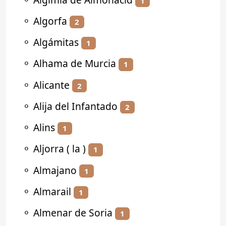
1
⚬
Algorfa
2
⚬
Algámitas
1
⚬
Alhama de Murcia
1
⚬
Alicante
2
⚬
Alija del Infantado
2
⚬
Alins
1
⚬
Aljorra ( la )
1
⚬
Almajano
1
⚬
Almarail
1
⚬
Almenar de Soria
1