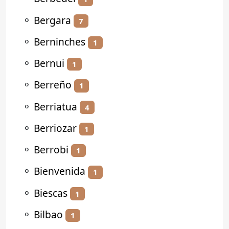
⚬
Bergara
7
⚬
Berninches
1
⚬
Bernui
1
⚬
Berreño
1
⚬
Berriatua
4
⚬
Berriozar
1
⚬
Berrobi
1
⚬
Bienvenida
1
⚬
Biescas
1
⚬
Bilbao
1