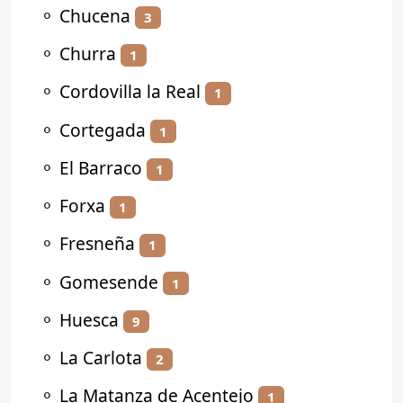
⚬
Chucena
3
⚬
Churra
1
⚬
Cordovilla la Real
1
⚬
Cortegada
1
⚬
El Barraco
1
⚬
Forxa
1
⚬
Fresneña
1
⚬
Gomesende
1
⚬
Huesca
9
⚬
La Carlota
2
⚬
La Matanza de Acentejo
1