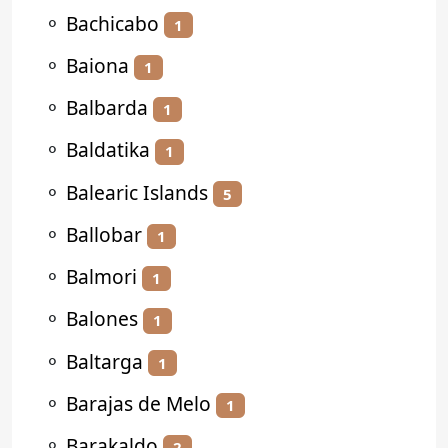
⚬
Bachicabo
1
⚬
Baiona
1
⚬
Balbarda
1
⚬
Baldatika
1
⚬
Balearic Islands
5
⚬
Ballobar
1
⚬
Balmori
1
⚬
Balones
1
⚬
Baltarga
1
⚬
Barajas de Melo
1
⚬
Barakaldo
2