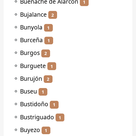
⚬
Buenache de Alarcón
1
⚬
Bujalance
2
⚬
Bunyola
1
⚬
Burceña
1
⚬
Burgos
2
⚬
Burguete
1
⚬
Burujón
2
⚬
Buseu
1
⚬
Bustidoño
1
⚬
Bustriguado
1
⚬
Buyezo
1