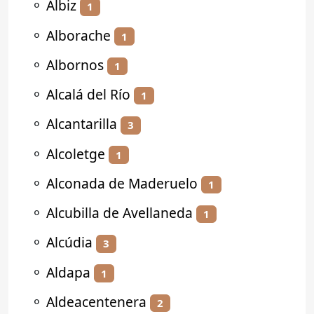
⚬
Albiz
1
⚬
Alborache
1
⚬
Albornos
1
⚬
Alcalá del Río
1
⚬
Alcantarilla
3
⚬
Alcoletge
1
⚬
Alconada de Maderuelo
1
⚬
Alcubilla de Avellaneda
1
⚬
Alcúdia
3
⚬
Aldapa
1
⚬
Aldeacentenera
2