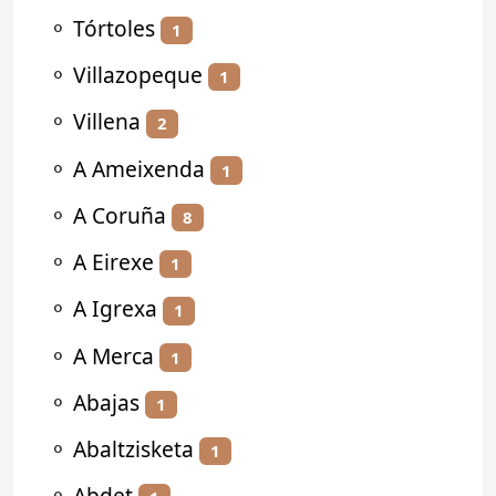
⚬
Tórtoles
1
⚬
Villazopeque
1
⚬
Villena
2
⚬
A Ameixenda
1
⚬
A Coruña
8
⚬
A Eirexe
1
⚬
A Igrexa
1
⚬
A Merca
1
⚬
Abajas
1
⚬
Abaltzisketa
1
⚬
Abdet