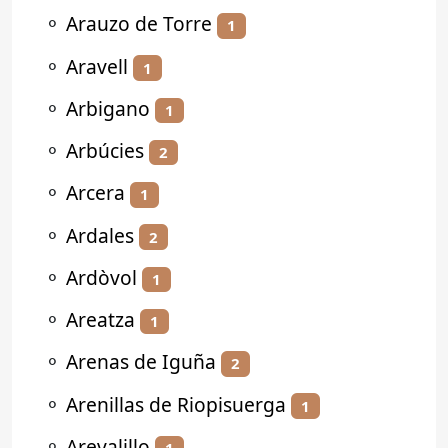
⚬
Arauzo de Torre
1
⚬
Aravell
1
⚬
Arbigano
1
⚬
Arbúcies
2
⚬
Arcera
1
⚬
Ardales
2
⚬
Ardòvol
1
⚬
Areatza
1
⚬
Arenas de Iguña
2
⚬
Arenillas de Riopisuerga
1
⚬
Arevalillo
1