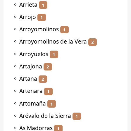
⚬
Arrieta
1
⚬
Arrojo
1
⚬
Arroyomolinos
1
⚬
Arroyomolinos de la Vera
2
⚬
Arroyuelos
1
⚬
Artajona
2
⚬
Artana
2
⚬
Artenara
1
⚬
Artomaña
1
⚬
Arévalo de la Sierra
1
⚬
As Madorras
1