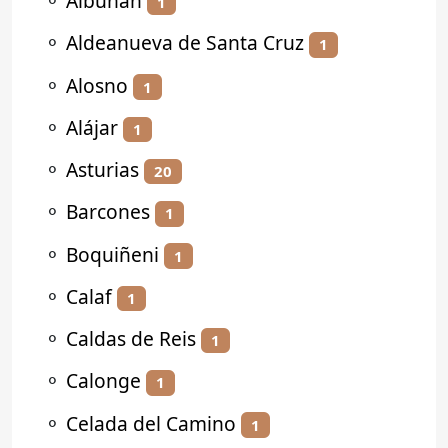
⚬
Albuñán
1
⚬
Aldeanueva de Santa Cruz
1
⚬
Alosno
1
⚬
Alájar
1
⚬
Asturias
20
⚬
Barcones
1
⚬
Boquiñeni
1
⚬
Calaf
1
⚬
Caldas de Reis
1
⚬
Calonge
1
⚬
Celada del Camino
1