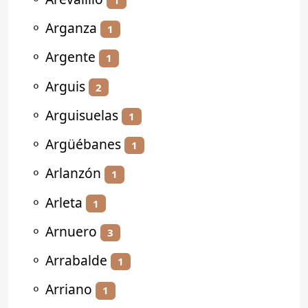
⚬
Arganza
1
⚬
Argente
1
⚬
Arguis
2
⚬
Arguisuelas
1
⚬
Argüébanes
1
⚬
Arlanzón
1
⚬
Arleta
1
⚬
Arnuero
3
⚬
Arrabalde
1
⚬
Arriano
1