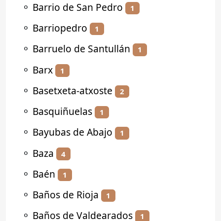
⚬
Barrio de San Pedro
1
⚬
Barriopedro
1
⚬
Barruelo de Santullán
1
⚬
Barx
1
⚬
Basetxeta-atxoste
2
⚬
Basquiñuelas
1
⚬
Bayubas de Abajo
1
⚬
Baza
4
⚬
Baén
1
⚬
Baños de Rioja
1
⚬
Baños de Valdearados
1