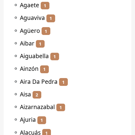
⚬
Agaete
1
⚬
Aguaviva
1
⚬
Agüero
1
⚬
Aibar
1
⚬
Aiguabella
1
⚬
Ainzón
1
⚬
Aira Da Pedra
1
⚬
Aisa
2
⚬
Aizarnazabal
1
⚬
Ajuria
1
⚬
Alacuás
1