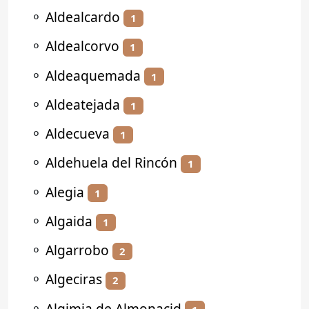
⚬
Aldealcardo
1
⚬
Aldealcorvo
1
⚬
Aldeaquemada
1
⚬
Aldeatejada
1
⚬
Aldecueva
1
⚬
Aldehuela del Rincón
1
⚬
Alegia
1
⚬
Algaida
1
⚬
Algarrobo
2
⚬
Algeciras
2
⚬
Algimia de Almonacid