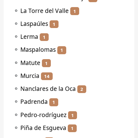
⚬
La Torre del Valle
1
⚬
Laspaúles
1
⚬
Lerma
1
⚬
Maspalomas
1
⚬
Matute
1
⚬
Murcia
14
⚬
Nanclares de la Oca
2
⚬
Padrenda
1
⚬
Pedro-rodríguez
1
⚬
Piña de Esgueva
1