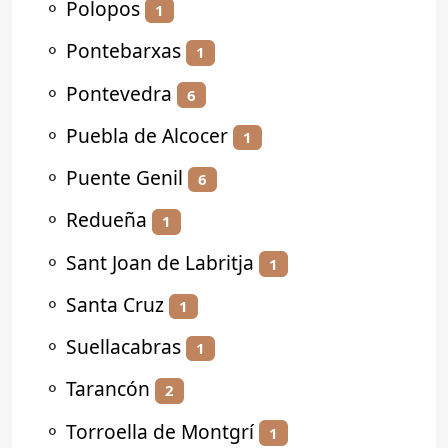
⚬
Polopos
1
⚬
Pontebarxas
1
⚬
Pontevedra
6
⚬
Puebla de Alcocer
1
⚬
Puente Genil
6
⚬
Redueña
1
⚬
Sant Joan de Labritja
1
⚬
Santa Cruz
1
⚬
Suellacabras
1
⚬
Tarancón
2
⚬
Torroella de Montgrí
1