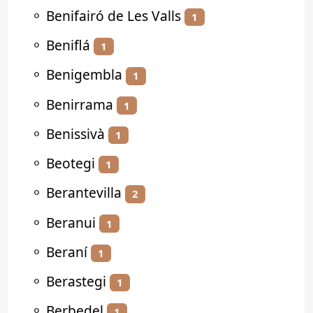
⚬
Benifairó de Les Valls
1
⚬
Beniflá
1
⚬
Benigembla
1
⚬
Benirrama
1
⚬
Benissivà
1
⚬
Beotegi
1
⚬
Berantevilla
2
⚬
Beranui
1
⚬
Beraní
1
⚬
Berastegi
1
⚬
Berbedel
1