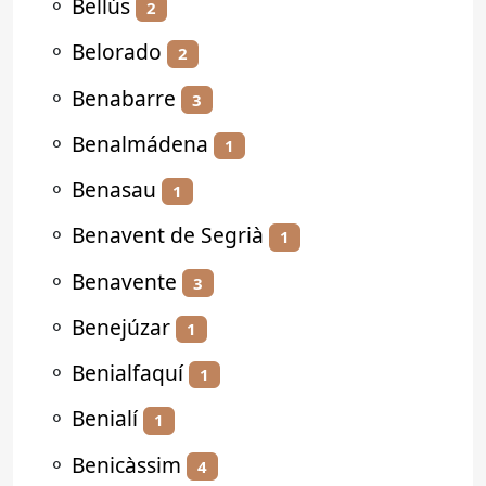
⚬
Bellús
2
⚬
Belorado
2
⚬
Benabarre
3
⚬
Benalmádena
1
⚬
Benasau
1
⚬
Benavent de Segrià
1
⚬
Benavente
3
⚬
Benejúzar
1
⚬
Benialfaquí
1
⚬
Benialí
1
⚬
Benicàssim
4