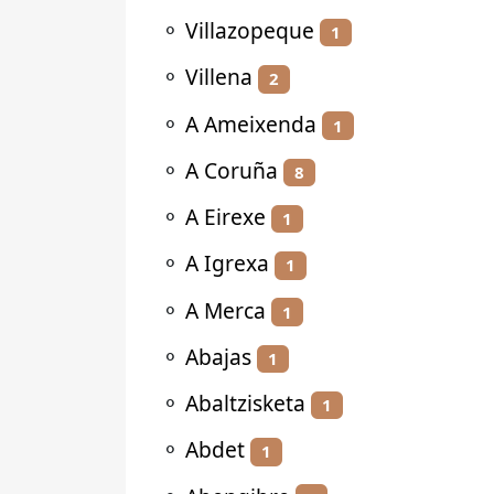
⚬
Villazopeque
1
⚬
Villena
2
⚬
A Ameixenda
1
⚬
A Coruña
8
⚬
A Eirexe
1
⚬
A Igrexa
1
⚬
A Merca
1
⚬
Abajas
1
⚬
Abaltzisketa
1
⚬
Abdet
1