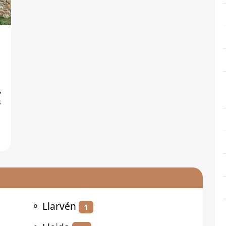
,
⚬
Llarvén
1