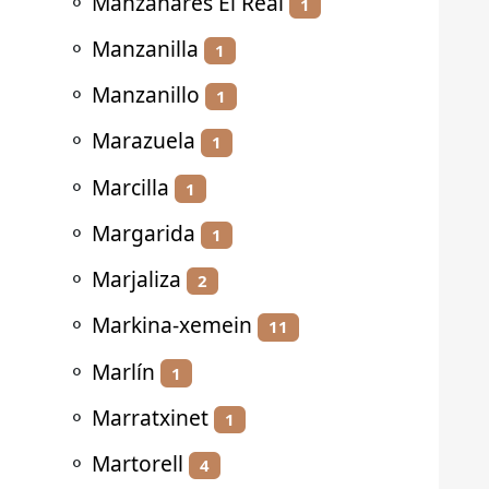
⚬
Manzanares El Real
1
⚬
Manzanilla
1
⚬
Manzanillo
1
⚬
Marazuela
1
⚬
Marcilla
1
⚬
Margarida
1
⚬
Marjaliza
2
⚬
Markina-xemein
11
⚬
Marlín
1
⚬
Marratxinet
1
⚬
Martorell
4