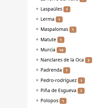
⚬
Laspaúles
1
⚬
Lerma
1
⚬
Maspalomas
1
⚬
Matute
1
⚬
Murcia
14
⚬
Nanclares de la Oca
2
⚬
Padrenda
1
⚬
Pedro-rodríguez
1
⚬
Piña de Esgueva
1
⚬
Polopos
1