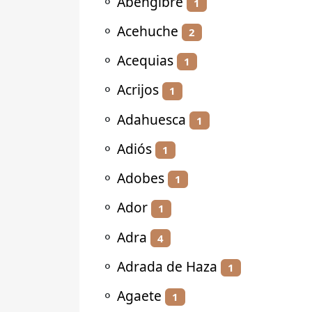
⚬
Abengibre
1
⚬
Acehuche
2
⚬
Acequias
1
⚬
Acrijos
1
⚬
Adahuesca
1
⚬
Adiós
1
⚬
Adobes
1
⚬
Ador
1
⚬
Adra
4
⚬
Adrada de Haza
1
⚬
Agaete
1