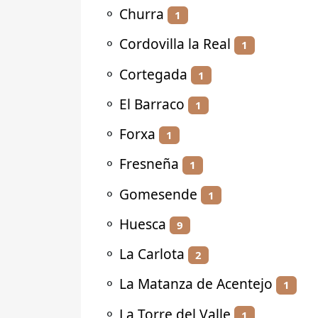
⚬
Churra
1
⚬
Cordovilla la Real
1
⚬
Cortegada
1
⚬
El Barraco
1
⚬
Forxa
1
⚬
Fresneña
1
⚬
Gomesende
1
⚬
Huesca
9
⚬
La Carlota
2
⚬
La Matanza de Acentejo
1
⚬
La Torre del Valle
1