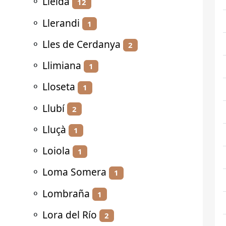
⚬
Lleida
12
⚬
Llerandi
1
⚬
Lles de Cerdanya
2
⚬
Llimiana
1
⚬
Lloseta
1
⚬
Llubí
2
⚬
Lluçà
1
⚬
Loiola
1
⚬
Loma Somera
1
⚬
Lombraña
1
⚬
Lora del Río
2