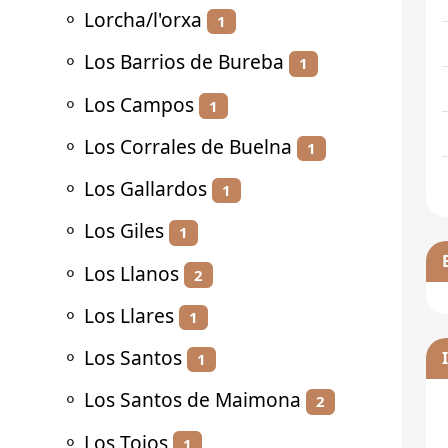
⚬
Lorcha/l'orxa
1
⚬
Los Barrios de Bureba
1
⚬
Los Campos
1
⚬
Los Corrales de Buelna
1
⚬
Los Gallardos
1
⚬
Los Giles
1
⚬
Los Llanos
2
⚬
Los Llares
1
⚬
Los Santos
1
⚬
Los Santos de Maimona
2
⚬
Los Tojos
1