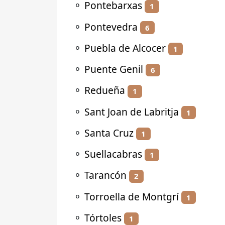
⚬
Pontebarxas
1
⚬
Pontevedra
6
⚬
Puebla de Alcocer
1
⚬
Puente Genil
6
⚬
Redueña
1
⚬
Sant Joan de Labritja
1
⚬
Santa Cruz
1
⚬
Suellacabras
1
⚬
Tarancón
2
⚬
Torroella de Montgrí
1
⚬
Tórtoles
1