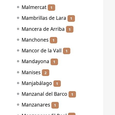
⚬
Malmercat
1
⚬
Mambrillas de Lara
1
⚬
Mancera de Arriba
1
⚬
Manchones
1
⚬
Mancor de la Vall
1
⚬
Mandayona
1
⚬
Manises
2
⚬
Manjabálago
1
⚬
Manzanal del Barco
1
⚬
Manzanares
1