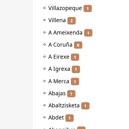
⚬
Villazopeque
1
⚬
Villena
2
⚬
A Ameixenda
1
⚬
A Coruña
8
⚬
A Eirexe
1
⚬
A Igrexa
1
⚬
A Merca
1
⚬
Abajas
1
⚬
Abaltzisketa
1
⚬
Abdet
1