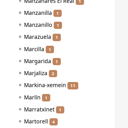
⚬
Manzanares El Real
1
⚬
Manzanilla
1
⚬
Manzanillo
1
⚬
Marazuela
1
⚬
Marcilla
1
⚬
Margarida
1
⚬
Marjaliza
2
⚬
Markina-xemein
11
⚬
Marlín
1
⚬
Marratxinet
1
⚬
Martorell
4