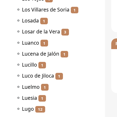
⚬
Los Villares de Soria
1
⚬
Losada
1
⚬
Losar de la Vera
3
⚬
Luanco
1
⚬
Lucena de Jalón
1
⚬
Lucillo
1
⚬
Luco de Jiloca
1
⚬
Luelmo
1
⚬
Luesia
1
⚬
Lugo
12