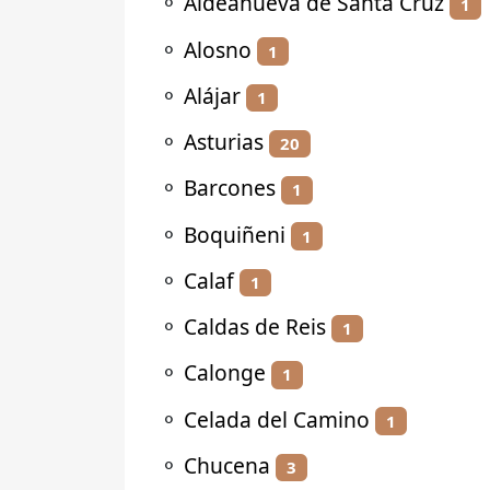
⚬
Aldeanueva de Santa Cruz
1
⚬
Alosno
1
⚬
Alájar
1
⚬
Asturias
20
⚬
Barcones
1
⚬
Boquiñeni
1
⚬
Calaf
1
⚬
Caldas de Reis
1
⚬
Calonge
1
⚬
Celada del Camino
1
⚬
Chucena
3