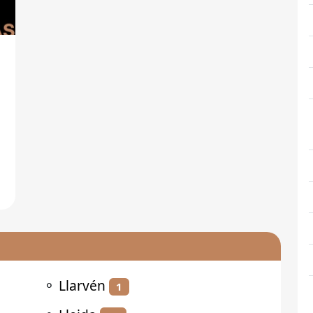
e
⚬
Llarvén
1