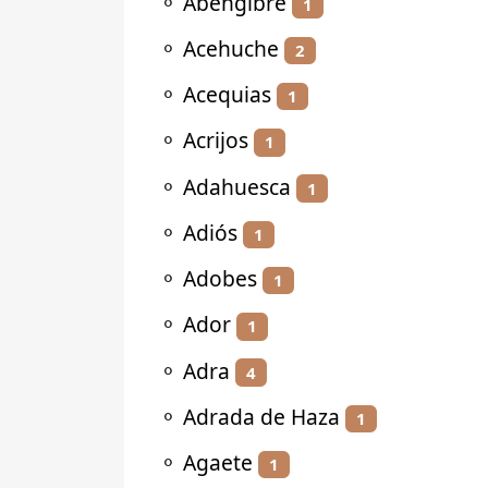
⚬
Abengibre
1
⚬
Acehuche
2
⚬
Acequias
1
⚬
Acrijos
1
⚬
Adahuesca
1
⚬
Adiós
1
⚬
Adobes
1
⚬
Ador
1
⚬
Adra
4
⚬
Adrada de Haza
1
⚬
Agaete
1