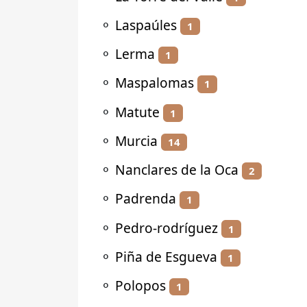
⚬
Laspaúles
1
⚬
Lerma
1
⚬
Maspalomas
1
⚬
Matute
1
⚬
Murcia
14
⚬
Nanclares de la Oca
2
⚬
Padrenda
1
⚬
Pedro-rodríguez
1
⚬
Piña de Esgueva
1
⚬
Polopos
1