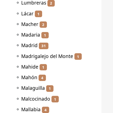
⚬
Lumbreras
2
⚬
Lácar
1
⚬
Macher
2
⚬
Madaria
1
⚬
Madrid
31
⚬
Madrigalejo del Monte
1
⚬
Mahide
1
⚬
Mahón
4
⚬
Malaguilla
1
⚬
Malcocinado
1
⚬
Mallabia
4