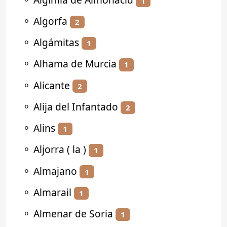
1
⚬
Algorfa
2
⚬
Algámitas
1
⚬
Alhama de Murcia
1
⚬
Alicante
2
⚬
Alija del Infantado
2
⚬
Alins
1
⚬
Aljorra ( la )
1
⚬
Almajano
1
⚬
Almarail
1
⚬
Almenar de Soria
1