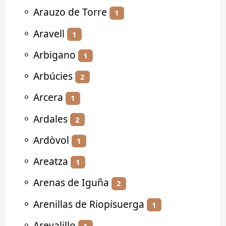
⚬
Arauzo de Torre
1
⚬
Aravell
1
⚬
Arbigano
1
⚬
Arbúcies
2
⚬
Arcera
1
⚬
Ardales
2
⚬
Ardòvol
1
⚬
Areatza
1
⚬
Arenas de Iguña
2
⚬
Arenillas de Riopisuerga
1
⚬
Arevalillo
1