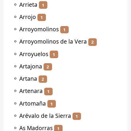
⚬
Arrieta
1
⚬
Arrojo
1
⚬
Arroyomolinos
1
⚬
Arroyomolinos de la Vera
2
⚬
Arroyuelos
1
⚬
Artajona
2
⚬
Artana
2
⚬
Artenara
1
⚬
Artomaña
1
⚬
Arévalo de la Sierra
1
⚬
As Madorras
1