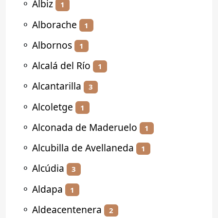
⚬
Albiz
1
⚬
Alborache
1
⚬
Albornos
1
⚬
Alcalá del Río
1
⚬
Alcantarilla
3
⚬
Alcoletge
1
⚬
Alconada de Maderuelo
1
⚬
Alcubilla de Avellaneda
1
⚬
Alcúdia
3
⚬
Aldapa
1
⚬
Aldeacentenera
2