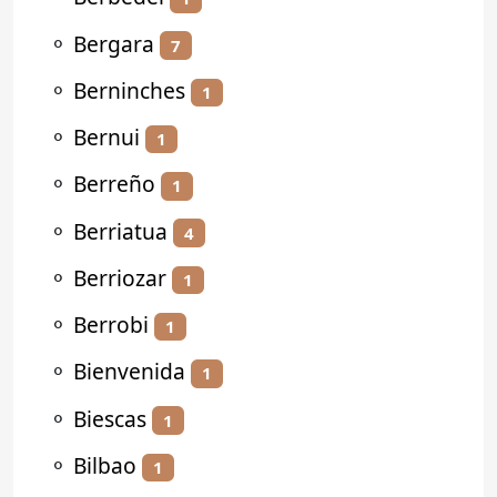
⚬
Bergara
7
⚬
Berninches
1
⚬
Bernui
1
⚬
Berreño
1
⚬
Berriatua
4
⚬
Berriozar
1
⚬
Berrobi
1
⚬
Bienvenida
1
⚬
Biescas
1
⚬
Bilbao
1