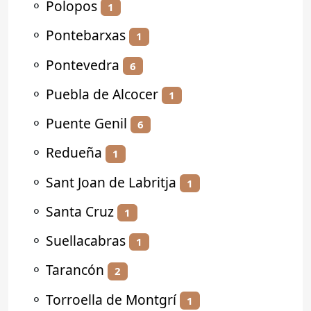
⚬
Polopos
1
⚬
Pontebarxas
1
⚬
Pontevedra
6
⚬
Puebla de Alcocer
1
⚬
Puente Genil
6
⚬
Redueña
1
⚬
Sant Joan de Labritja
1
⚬
Santa Cruz
1
⚬
Suellacabras
1
⚬
Tarancón
2
⚬
Torroella de Montgrí
1