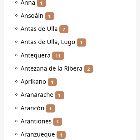
⚬
Anna
1
⚬
Ansoáin
1
⚬
Antas de Ulla
7
⚬
Antas de Ulla, Lugo
1
⚬
Antequera
11
⚬
Antezana de la Ribera
2
⚬
Aprikano
1
⚬
Aranarache
1
⚬
Arancón
1
⚬
Arantiones
1
⚬
Aranzueque
1