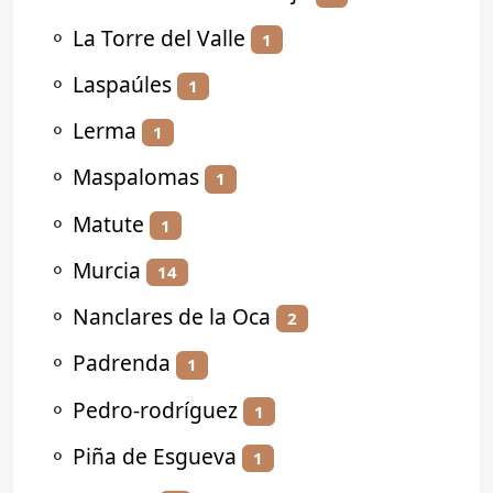
⚬
La Torre del Valle
1
⚬
Laspaúles
1
⚬
Lerma
1
⚬
Maspalomas
1
⚬
Matute
1
⚬
Murcia
14
⚬
Nanclares de la Oca
2
⚬
Padrenda
1
⚬
Pedro-rodríguez
1
⚬
Piña de Esgueva
1