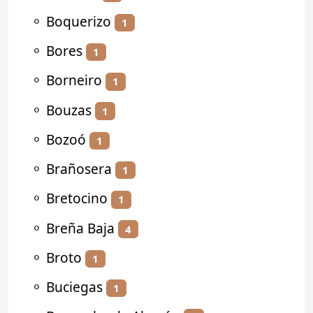
⚬
Boquerizo
1
⚬
Bores
1
⚬
Borneiro
1
⚬
Bouzas
1
⚬
Bozoó
1
⚬
Brañosera
1
⚬
Bretocino
1
⚬
Breña Baja
4
⚬
Broto
1
⚬
Buciegas
1