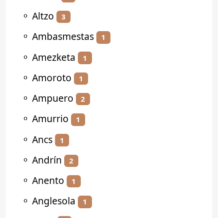
⚬
Altzo
3
⚬
Ambasmestas
1
⚬
Amezketa
1
⚬
Amoroto
1
⚬
Ampuero
2
⚬
Amurrio
1
⚬
Ancs
1
⚬
Andrín
2
⚬
Anento
1
⚬
Anglesola
1