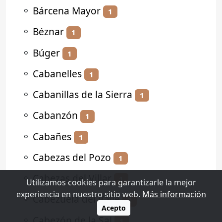
⚬
Bárcena Mayor
1
⚬
Béznar
1
⚬
Búger
1
⚬
Cabanelles
1
⚬
Cabanillas de la Sierra
1
⚬
Cabanzón
1
⚬
Cabañes
1
⚬
Cabezas del Pozo
1
⚬
Cabezas del Villar
1
Utilizamos cookies para garantizarle la mejor
experiencia en nuestro sitio web.
Más información
⚬
Cabezuela del Valle
2
Acepto
⚬
Cabezón de la Sal
1