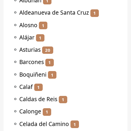
⚬
Albuñán
1
⚬
Aldeanueva de Santa Cruz
1
⚬
Alosno
1
⚬
Alájar
1
⚬
Asturias
20
⚬
Barcones
1
⚬
Boquiñeni
1
⚬
Calaf
1
⚬
Caldas de Reis
1
⚬
Calonge
1
⚬
Celada del Camino
1