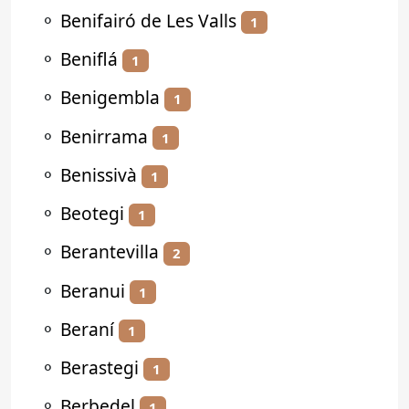
⚬
Benifairó de Les Valls
1
⚬
Beniflá
1
⚬
Benigembla
1
⚬
Benirrama
1
⚬
Benissivà
1
⚬
Beotegi
1
⚬
Berantevilla
2
⚬
Beranui
1
⚬
Beraní
1
⚬
Berastegi
1
⚬
Berbedel
1