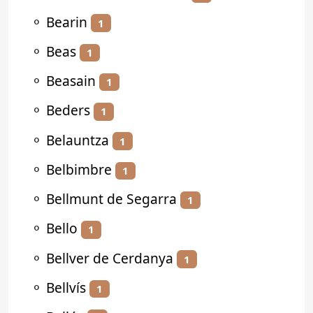
⚬
Bearin
1
⚬
Beas
1
⚬
Beasain
1
⚬
Beders
1
⚬
Belauntza
1
⚬
Belbimbre
1
⚬
Bellmunt de Segarra
1
⚬
Bello
1
⚬
Bellver de Cerdanya
1
⚬
Bellvís
1