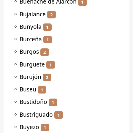
⚬
Buenache de Alarcón
1
⚬
Bujalance
2
⚬
Bunyola
1
⚬
Burceña
1
⚬
Burgos
2
⚬
Burguete
1
⚬
Burujón
2
⚬
Buseu
1
⚬
Bustidoño
1
⚬
Bustriguado
1
⚬
Buyezo
1