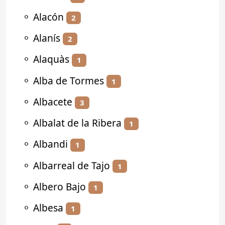
⚬
Alacón
2
⚬
Alanís
2
⚬
Alaquàs
1
⚬
Alba de Tormes
1
⚬
Albacete
3
⚬
Albalat de la Ribera
1
⚬
Albandi
1
⚬
Albarreal de Tajo
1
⚬
Albero Bajo
1
⚬
Albesa
1