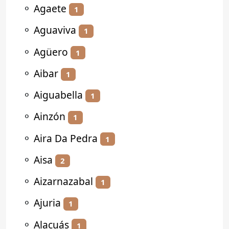
⚬
Agaete
1
⚬
Aguaviva
1
⚬
Agüero
1
⚬
Aibar
1
⚬
Aiguabella
1
⚬
Ainzón
1
⚬
Aira Da Pedra
1
⚬
Aisa
2
⚬
Aizarnazabal
1
⚬
Ajuria
1
⚬
Alacuás
1