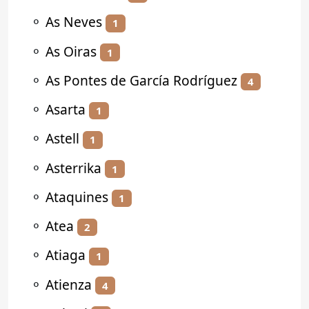
⚬
As Neves
1
⚬
As Oiras
1
⚬
As Pontes de García Rodríguez
4
⚬
Asarta
1
⚬
Astell
1
⚬
Asterrika
1
⚬
Ataquines
1
⚬
Atea
2
⚬
Atiaga
1
⚬
Atienza
4