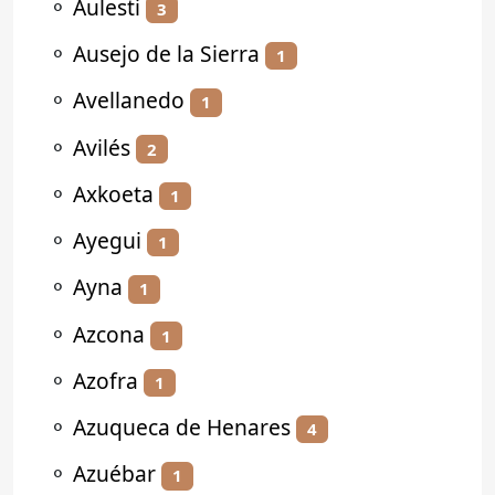
⚬
Aulesti
3
⚬
Ausejo de la Sierra
1
⚬
Avellanedo
1
⚬
Avilés
2
⚬
Axkoeta
1
⚬
Ayegui
1
⚬
Ayna
1
⚬
Azcona
1
⚬
Azofra
1
⚬
Azuqueca de Henares
4
⚬
Azuébar
1