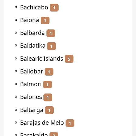
⚬
Bachicabo
1
⚬
Baiona
1
⚬
Balbarda
1
⚬
Baldatika
1
⚬
Balearic Islands
5
⚬
Ballobar
1
⚬
Balmori
1
⚬
Balones
1
⚬
Baltarga
1
⚬
Barajas de Melo
1
⚬
Barakaldo
2