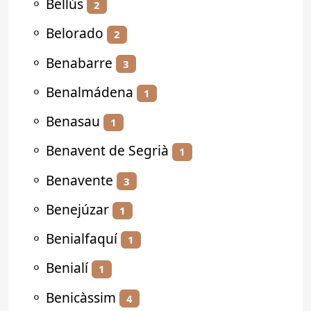
⚬
Bellús
2
⚬
Belorado
2
⚬
Benabarre
3
⚬
Benalmádena
1
⚬
Benasau
1
⚬
Benavent de Segrià
1
⚬
Benavente
3
⚬
Benejúzar
1
⚬
Benialfaquí
1
⚬
Benialí
1
⚬
Benicàssim
4