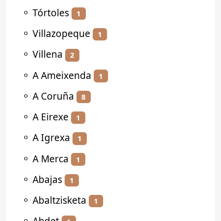
⚬
Tórtoles
1
⚬
Villazopeque
1
⚬
Villena
2
⚬
A Ameixenda
1
⚬
A Coruña
8
⚬
A Eirexe
1
⚬
A Igrexa
1
⚬
A Merca
1
⚬
Abajas
1
⚬
Abaltzisketa
1
⚬
Abdet