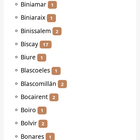
⚬
Biniamar
1
⚬
Biniaraix
1
⚬
Binissalem
2
⚬
Biscay
17
⚬
Biure
1
⚬
Blascoeles
1
⚬
Blascomillán
2
⚬
Bocairent
2
⚬
Boiro
1
⚬
Bolvir
2
⚬
Bonares
1