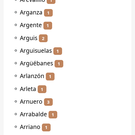
⚬
Arganza
1
⚬
Argente
1
⚬
Arguis
2
⚬
Arguisuelas
1
⚬
Argüébanes
1
⚬
Arlanzón
1
⚬
Arleta
1
⚬
Arnuero
3
⚬
Arrabalde
1
⚬
Arriano
1