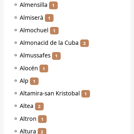
⚬
Almensilla
1
⚬
Almiserà
1
⚬
Almochuel
1
⚬
Almonacid de la Cuba
2
⚬
Almussafes
1
⚬
Alocén
1
⚬
Alp
1
⚬
Altamira-san Kristobal
1
⚬
Altea
2
⚬
Altron
1
⚬
Altura
2