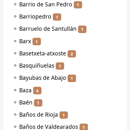
⚬
Barrio de San Pedro
1
⚬
Barriopedro
1
⚬
Barruelo de Santullán
1
⚬
Barx
1
⚬
Basetxeta-atxoste
2
⚬
Basquiñuelas
1
⚬
Bayubas de Abajo
1
⚬
Baza
4
⚬
Baén
1
⚬
Baños de Rioja
1
⚬
Baños de Valdearados
1