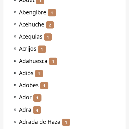
1
⚬
Abengibre
1
⚬
Acehuche
2
⚬
Acequias
1
⚬
Acrijos
1
⚬
Adahuesca
1
⚬
Adiós
1
⚬
Adobes
1
⚬
Ador
1
⚬
Adra
4
⚬
Adrada de Haza
1