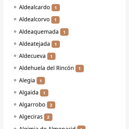
⚬
Aldealcardo
1
⚬
Aldealcorvo
1
⚬
Aldeaquemada
1
⚬
Aldeatejada
1
⚬
Aldecueva
1
⚬
Aldehuela del Rincón
1
⚬
Alegia
1
⚬
Algaida
1
⚬
Algarrobo
2
⚬
Algeciras
2
⚬
Algimia de Almonacid