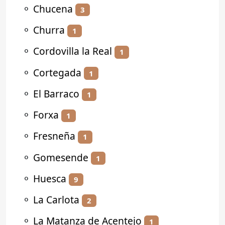
⚬
Chucena
3
⚬
Churra
1
⚬
Cordovilla la Real
1
⚬
Cortegada
1
⚬
El Barraco
1
⚬
Forxa
1
⚬
Fresneña
1
⚬
Gomesende
1
⚬
Huesca
9
⚬
La Carlota
2
⚬
La Matanza de Acentejo
1