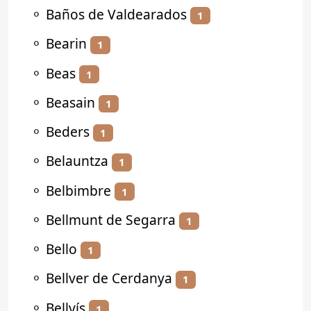
⚬
Baños de Valdearados
1
⚬
Bearin
1
⚬
Beas
1
⚬
Beasain
1
⚬
Beders
1
⚬
Belauntza
1
⚬
Belbimbre
1
⚬
Bellmunt de Segarra
1
⚬
Bello
1
⚬
Bellver de Cerdanya
1
⚬
Bellvís
1