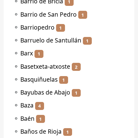
⚬
Barrio de Bricia
1
⚬
Barrio de San Pedro
1
⚬
Barriopedro
1
⚬
Barruelo de Santullán
1
⚬
Barx
1
⚬
Basetxeta-atxoste
2
⚬
Basquiñuelas
1
⚬
Bayubas de Abajo
1
⚬
Baza
4
⚬
Baén
1
⚬
Baños de Rioja
1