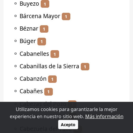
⚬
Buyezo
1
⚬
Bárcena Mayor
1
⚬
Béznar
1
⚬
Búger
1
⚬
Cabanelles
1
⚬
Cabanillas de la Sierra
1
⚬
Cabanzón
1
⚬
Cabañes
1
⚬
Cabezas del Pozo
1
Utilizamos cookies para garantizarle la mejor
⚬
Cabezas del Villar
experiencia en nuestro sitio web.
Más información
1
Acepto
⚬
Cabezuela del Valle
2