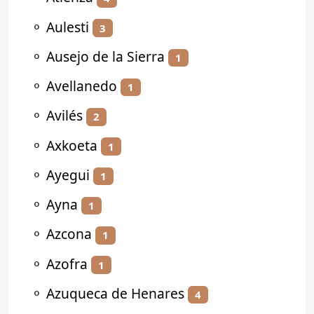
⚬
Aulesti
3
⚬
Ausejo de la Sierra
1
⚬
Avellanedo
1
⚬
Avilés
2
⚬
Axkoeta
1
⚬
Ayegui
1
⚬
Ayna
1
⚬
Azcona
1
⚬
Azofra
1
⚬
Azuqueca de Henares
4