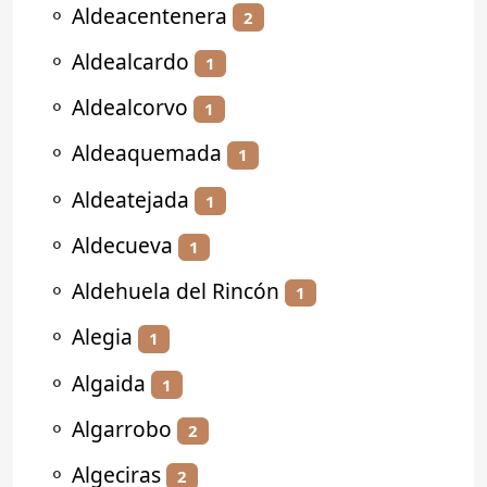
⚬
Aldeacentenera
2
⚬
Aldealcardo
1
⚬
Aldealcorvo
1
⚬
Aldeaquemada
1
⚬
Aldeatejada
1
⚬
Aldecueva
1
⚬
Aldehuela del Rincón
1
⚬
Alegia
1
⚬
Algaida
1
⚬
Algarrobo
2
⚬
Algeciras
2