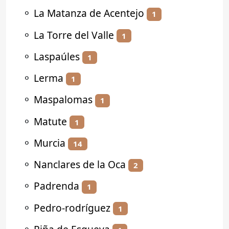
⚬
La Matanza de Acentejo
1
⚬
La Torre del Valle
1
⚬
Laspaúles
1
⚬
Lerma
1
⚬
Maspalomas
1
⚬
Matute
1
⚬
Murcia
14
⚬
Nanclares de la Oca
2
⚬
Padrenda
1
⚬
Pedro-rodríguez
1