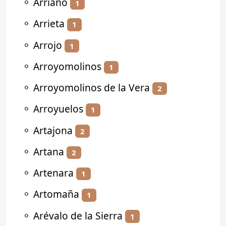
⚬
Arriano
1
⚬
Arrieta
1
⚬
Arrojo
1
⚬
Arroyomolinos
1
⚬
Arroyomolinos de la Vera
2
⚬
Arroyuelos
1
⚬
Artajona
2
⚬
Artana
2
⚬
Artenara
1
⚬
Artomaña
1
⚬
Arévalo de la Sierra
1