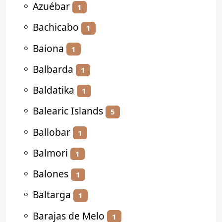
⚬
Azuébar
1
⚬
Bachicabo
1
⚬
Baiona
1
⚬
Balbarda
1
⚬
Baldatika
1
⚬
Balearic Islands
5
⚬
Ballobar
1
⚬
Balmori
1
⚬
Balones
1
⚬
Baltarga
1
⚬
Barajas de Melo
1