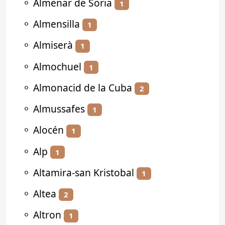
⚬
Almenar de Soria
1
⚬
Almensilla
1
⚬
Almiserà
1
⚬
Almochuel
1
⚬
Almonacid de la Cuba
2
⚬
Almussafes
1
⚬
Alocén
1
⚬
Alp
1
⚬
Altamira-san Kristobal
1
⚬
Altea
2
⚬
Altron
1