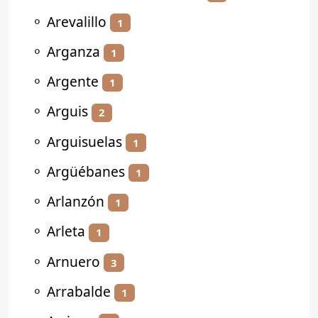
⚬
Arevalillo
1
⚬
Arganza
1
⚬
Argente
1
⚬
Arguis
2
⚬
Arguisuelas
1
⚬
Argüébanes
1
⚬
Arlanzón
1
⚬
Arleta
1
⚬
Arnuero
3
⚬
Arrabalde
1