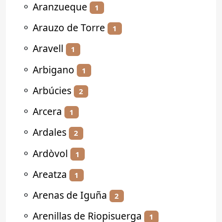
⚬
Aranzueque
1
⚬
Arauzo de Torre
1
⚬
Aravell
1
⚬
Arbigano
1
⚬
Arbúcies
2
⚬
Arcera
1
⚬
Ardales
2
⚬
Ardòvol
1
⚬
Areatza
1
⚬
Arenas de Iguña
2
⚬
Arenillas de Riopisuerga
1