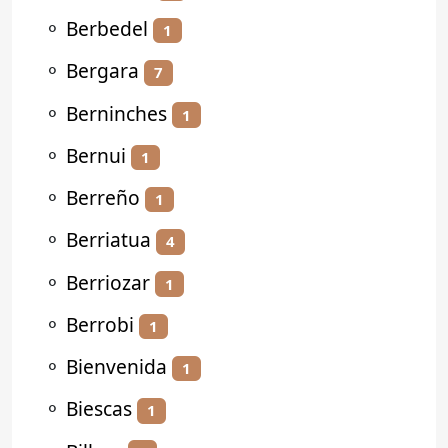
⚬
Berbedel
1
⚬
Bergara
7
⚬
Berninches
1
⚬
Bernui
1
⚬
Berreño
1
⚬
Berriatua
4
⚬
Berriozar
1
⚬
Berrobi
1
⚬
Bienvenida
1
⚬
Biescas
1