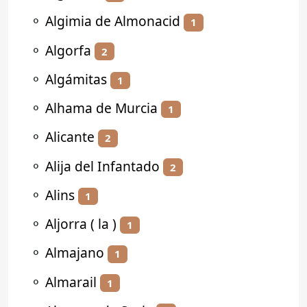
⚬
Algimia de Almonacid
1
⚬
Algorfa
2
⚬
Algámitas
1
⚬
Alhama de Murcia
1
⚬
Alicante
2
⚬
Alija del Infantado
2
⚬
Alins
1
⚬
Aljorra ( la )
1
⚬
Almajano
1
⚬
Almarail
1