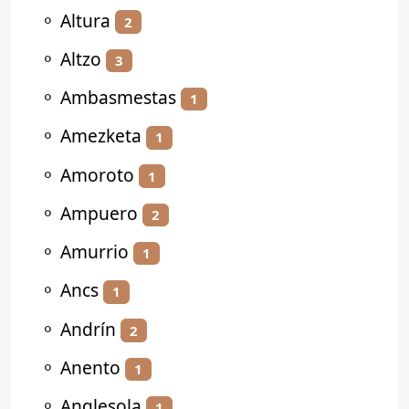
⚬
Altura
2
⚬
Altzo
3
⚬
Ambasmestas
1
⚬
Amezketa
1
⚬
Amoroto
1
⚬
Ampuero
2
⚬
Amurrio
1
⚬
Ancs
1
⚬
Andrín
2
⚬
Anento
1
⚬
Anglesola
1