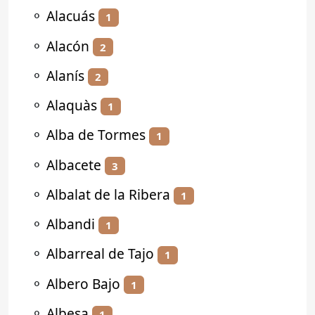
⚬
Alacuás
1
⚬
Alacón
2
⚬
Alanís
2
⚬
Alaquàs
1
⚬
Alba de Tormes
1
⚬
Albacete
3
⚬
Albalat de la Ribera
1
⚬
Albandi
1
⚬
Albarreal de Tajo
1
⚬
Albero Bajo
1
⚬
Albesa
1