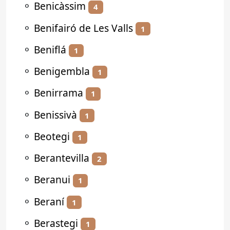
⚬
Benicàssim
4
⚬
Benifairó de Les Valls
1
⚬
Beniflá
1
⚬
Benigembla
1
⚬
Benirrama
1
⚬
Benissivà
1
⚬
Beotegi
1
⚬
Berantevilla
2
⚬
Beranui
1
⚬
Beraní
1
⚬
Berastegi
1