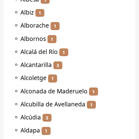
⚬
Albiz
1
⚬
Alborache
1
⚬
Albornos
1
⚬
Alcalá del Río
1
⚬
Alcantarilla
3
⚬
Alcoletge
1
⚬
Alconada de Maderuelo
1
⚬
Alcubilla de Avellaneda
1
⚬
Alcúdia
3
⚬
Aldapa
1