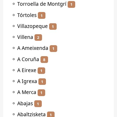
⚬
Torroella de Montgrí
1
⚬
Tórtoles
1
⚬
Villazopeque
1
⚬
Villena
2
⚬
A Ameixenda
1
⚬
A Coruña
8
⚬
A Eirexe
1
⚬
A Igrexa
1
⚬
A Merca
1
⚬
Abajas
1
⚬
Abaltzisketa
1