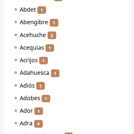
⚬
Abdet
1
⚬
Abengibre
1
⚬
Acehuche
2
⚬
Acequias
1
⚬
Acrijos
1
⚬
Adahuesca
1
⚬
Adiós
1
⚬
Adobes
1
⚬
Ador
1
⚬
Adra
4