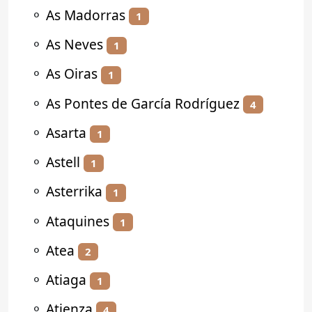
⚬
As Madorras
1
⚬
As Neves
1
⚬
As Oiras
1
⚬
As Pontes de García Rodríguez
4
⚬
Asarta
1
⚬
Astell
1
⚬
Asterrika
1
⚬
Ataquines
1
⚬
Atea
2
⚬
Atiaga
1
⚬
Atienza
4