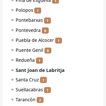
⚬
Piña de Esgueva
1
⚬
Polopos
1
⚬
Pontebarxas
1
⚬
Pontevedra
6
⚬
Puebla de Alcocer
1
⚬
Puente Genil
6
⚬
Redueña
1
⚬
Sant Joan de Labritja
⚬
Santa Cruz
1
⚬
Suellacabras
1
⚬
Tarancón
2