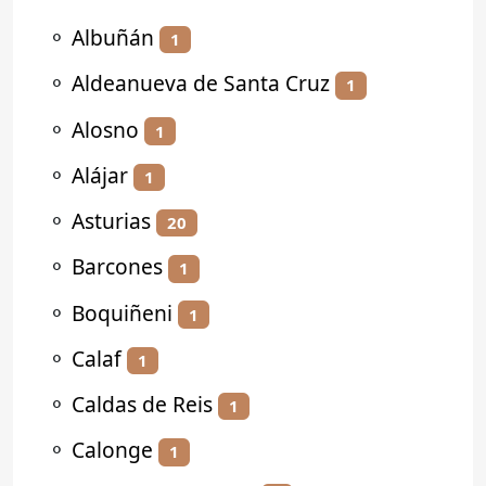
⚬
Albuñán
1
⚬
Aldeanueva de Santa Cruz
1
⚬
Alosno
1
⚬
Alájar
1
⚬
Asturias
20
⚬
Barcones
1
⚬
Boquiñeni
1
⚬
Calaf
1
⚬
Caldas de Reis
1
⚬
Calonge
1