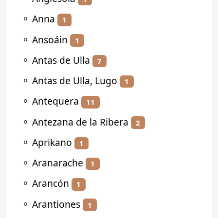
⚬
Anna
1
⚬
Ansoáin
1
⚬
Antas de Ulla
7
⚬
Antas de Ulla, Lugo
1
⚬
Antequera
11
⚬
Antezana de la Ribera
2
⚬
Aprikano
1
⚬
Aranarache
1
⚬
Arancón
1
⚬
Arantiones
1