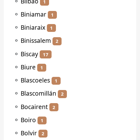
⚬
Bilbao
1
⚬
Biniamar
1
⚬
Biniaraix
1
⚬
Binissalem
2
⚬
Biscay
17
⚬
Biure
1
⚬
Blascoeles
1
⚬
Blascomillán
2
⚬
Bocairent
2
⚬
Boiro
1
⚬
Bolvir
2