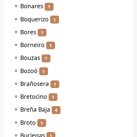
⚬
Bonares
1
⚬
Boquerizo
1
⚬
Bores
1
⚬
Borneiro
1
⚬
Bouzas
1
⚬
Bozoó
1
⚬
Brañosera
1
⚬
Bretocino
1
⚬
Breña Baja
4
⚬
Broto
1
⚬
Buciegas
1