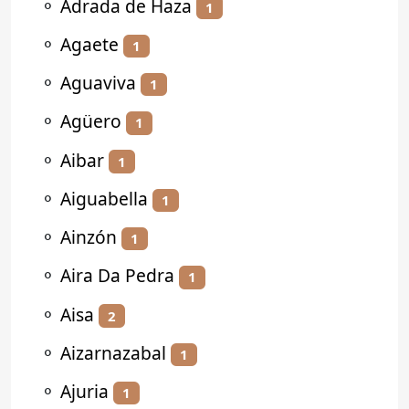
⚬
Adrada de Haza
1
⚬
Agaete
1
⚬
Aguaviva
1
⚬
Agüero
1
⚬
Aibar
1
⚬
Aiguabella
1
⚬
Ainzón
1
⚬
Aira Da Pedra
1
⚬
Aisa
2
⚬
Aizarnazabal
1
⚬
Ajuria
1