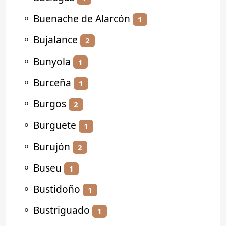
⚬
Buenache de Alarcón
1
⚬
Bujalance
2
⚬
Bunyola
1
⚬
Burceña
1
⚬
Burgos
2
⚬
Burguete
1
⚬
Burujón
2
⚬
Buseu
1
⚬
Bustidoño
1
⚬
Bustriguado
1