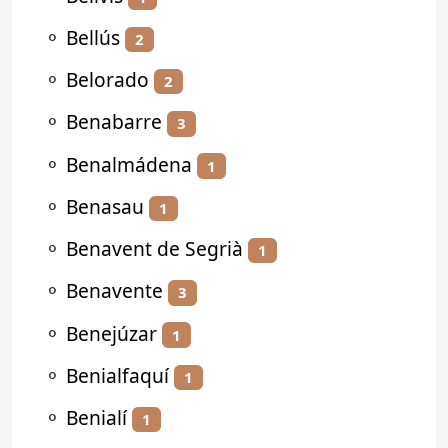
⚬
Bellús
2
⚬
Belorado
2
⚬
Benabarre
3
⚬
Benalmádena
1
⚬
Benasau
1
⚬
Benavent de Segrià
1
⚬
Benavente
3
⚬
Benejúzar
1
⚬
Benialfaquí
1
⚬
Benialí
1