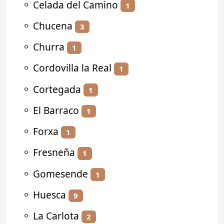
⚬
Celada del Camino
1
⚬
Chucena
3
⚬
Churra
1
⚬
Cordovilla la Real
1
⚬
Cortegada
1
⚬
El Barraco
1
⚬
Forxa
1
⚬
Fresneña
1
⚬
Gomesende
1
⚬
Huesca
9
⚬
La Carlota
2