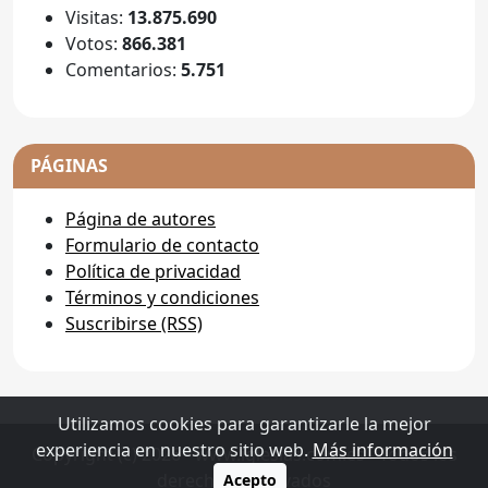
Visitas:
13.875.690
Votos:
866.381
Comentarios:
5.751
PÁGINAS
Página de autores
Formulario de contacto
Política de privacidad
Términos y condiciones
Suscribirse (RSS)
Utilizamos cookies para garantizarle la mejor
experiencia en nuestro sitio web.
Más información
Copyright (c) 2026 - www.iglesias.com.es - Todos los
derechos reservados
Acepto