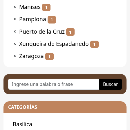
⚬
Manises
1
⚬
Pamplona
1
⚬
Puerto de la Cruz
1
⚬
Xunqueira de Espadanedo
1
⚬
Zaragoza
1
Buscar
CATEGORÍAS
Basílica