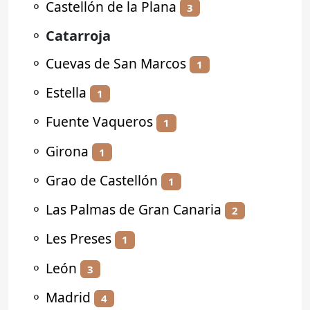
⚬
Castellón de la Plana
3
⚬
Catarroja
⚬
Cuevas de San Marcos
1
⚬
Estella
1
⚬
Fuente Vaqueros
1
⚬
Girona
1
⚬
Grao de Castellón
1
⚬
Las Palmas de Gran Canaria
2
⚬
Les Preses
1
⚬
León
3
⚬
Madrid
4