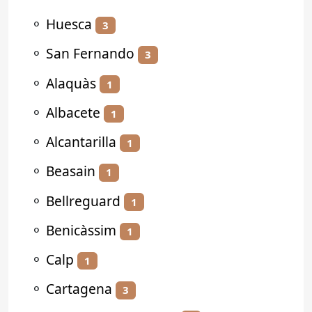
⚬
Huesca
3
⚬
San Fernando
3
⚬
Alaquàs
1
⚬
Albacete
1
⚬
Alcantarilla
1
⚬
Beasain
1
⚬
Bellreguard
1
⚬
Benicàssim
1
⚬
Calp
1
⚬
Cartagena
3