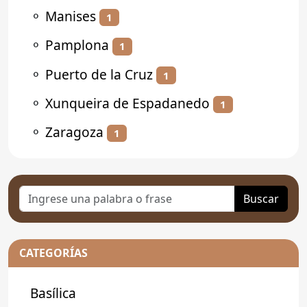
⚬
Manises
1
⚬
Pamplona
1
⚬
Puerto de la Cruz
1
⚬
Xunqueira de Espadanedo
1
⚬
Zaragoza
1
Buscar
CATEGORÍAS
Basílica