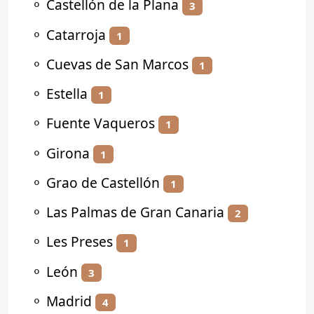
⚬
Castellón de la Plana
3
⚬
Catarroja
1
⚬
Cuevas de San Marcos
1
⚬
Estella
1
⚬
Fuente Vaqueros
1
⚬
Girona
1
⚬
Grao de Castellón
1
⚬
Las Palmas de Gran Canaria
2
⚬
Les Preses
1
⚬
León
3
⚬
Madrid
4