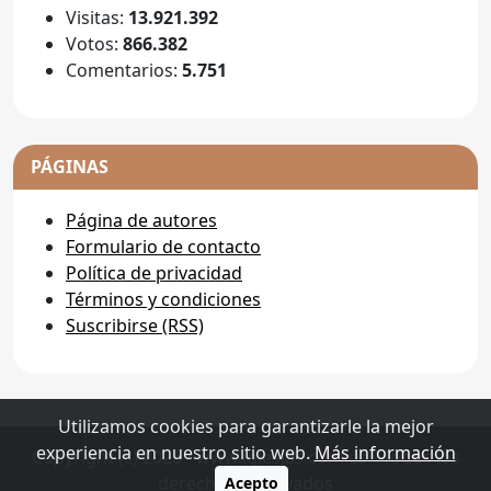
Visitas:
13.921.392
Votos:
866.382
Comentarios:
5.751
PÁGINAS
Página de autores
Formulario de contacto
Política de privacidad
Términos y condiciones
Suscribirse (RSS)
Utilizamos cookies para garantizarle la mejor
experiencia en nuestro sitio web.
Más información
Copyright (c) 2026 - www.iglesias.com.es - Todos los
derechos reservados
Acepto