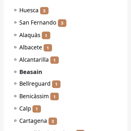
⚬
Huesca
3
⚬
San Fernando
3
⚬
Alaquàs
1
⚬
Albacete
1
⚬
Alcantarilla
1
⚬
Beasain
⚬
Bellreguard
1
⚬
Benicàssim
1
⚬
Calp
1
⚬
Cartagena
3