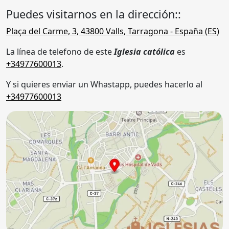
Puedes visitarnos en la dirección::
Plaça del Carme, 3
,
43800
Valls
,
Tarragona
- España (
ES
)
La línea de telefono de este
Iglesia católica
es
+34977600013
.
Y si quieres enviar un Whastapp, puedes hacerlo al
+34977600013