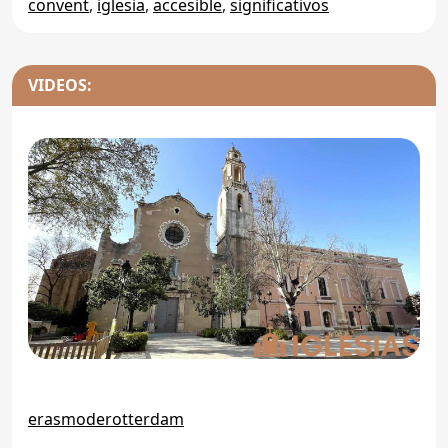
convent
,
iglesia
,
accesible
,
significativos
VIDEOS:
erasmoderotterdam