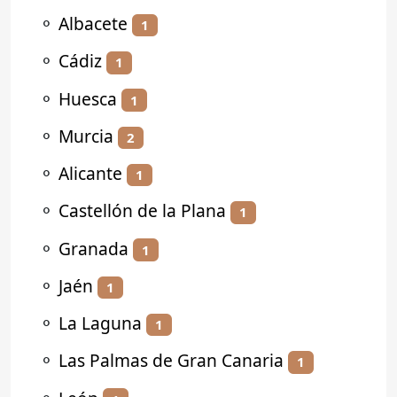
⚬
Albacete
1
⚬
Cádiz
1
⚬
Huesca
1
⚬
Murcia
2
⚬
Alicante
1
⚬
Castellón de la Plana
1
⚬
Granada
1
⚬
Jaén
1
⚬
La Laguna
1
⚬
Las Palmas de Gran Canaria
1