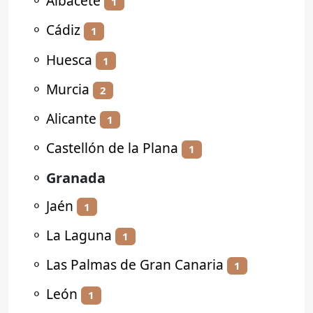
⚬
Albacete
1
⚬
Cádiz
1
⚬
Huesca
1
⚬
Murcia
2
⚬
Alicante
1
⚬
Castellón de la Plana
1
⚬
Granada
⚬
Jaén
1
⚬
La Laguna
1
⚬
Las Palmas de Gran Canaria
1
⚬
León
1