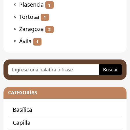
⚬
Plasencia
1
⚬
Tortosa
1
⚬
Zaragoza
2
⚬
Ávila
1
Buscar
CATEGORÍAS
Basílica
Capilla