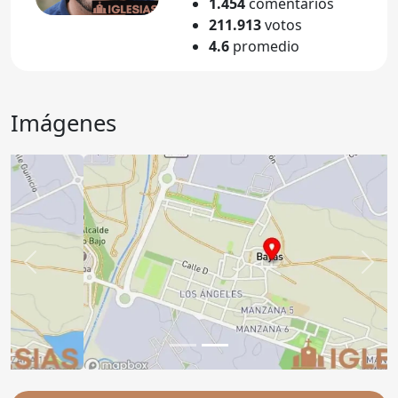
1.454
comentarios
211.913
votos
4.6
promedio
Imágenes
Anterior
Sigu