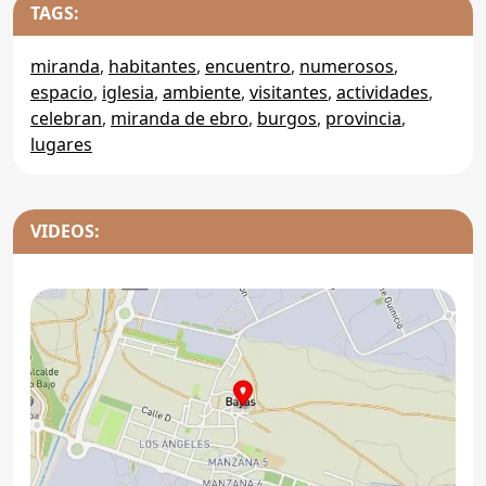
TAGS:
miranda
,
habitantes
,
encuentro
,
numerosos
,
espacio
,
iglesia
,
ambiente
,
visitantes
,
actividades
,
celebran
,
miranda de ebro
,
burgos
,
provincia
,
lugares
VIDEOS: