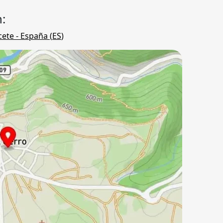
:
cete
- España (
ES
)