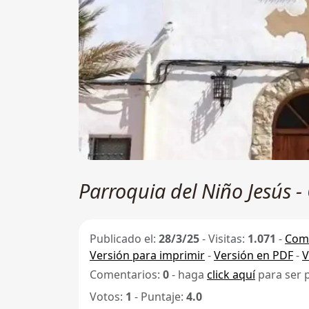
Parroquia del Niño Jesús -
Publicado el:
28/3/25
-
Visitas:
1.071
-
Comp
Versión para imprimir
-
Versión en PDF
-
V
Comentarios:
0
- haga
click aquí
para ser 
Votos:
1
- Puntaje:
4.0