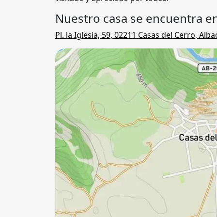
Nuestro casa se encuentra en
Pl. la Iglesia, 59
,
02211
Casas del Cerro
,
Alba