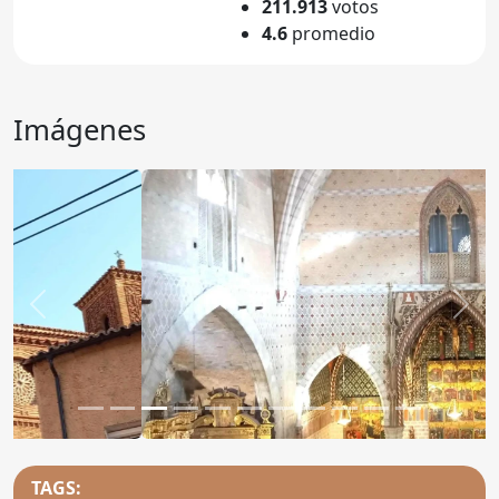
211.913
votos
4.6
promedio
Imágenes
Anterior
Sigu
TAGS: