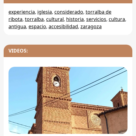
experiencia
,
iglesia
,
considerado
,
torralba de
ribota
,
torralba
,
cultural
,
historia
,
servicios
,
cultura
,
antigua
,
espacio
,
accesibilidad
,
zaragoza
VIDEOS: