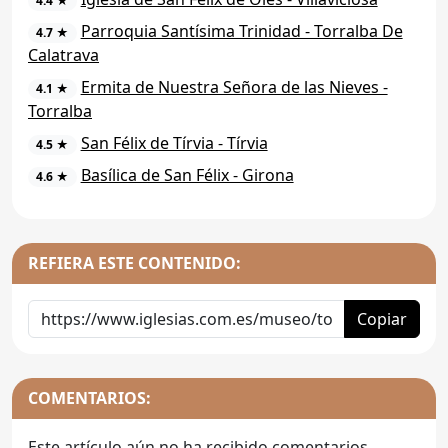
4.4 ★
Parroquia Santísima Trinidad - Torralba De
4.7 ★
Calatrava
Ermita de Nuestra Señora de las Nieves -
4.1 ★
Torralba
San Félix de Tírvia - Tírvia
4.5 ★
Basílica de San Félix - Girona
4.6 ★
REFIERA ESTE CONTENIDO:
Copiar
COMENTARIOS:
Este artículo aún no ha recibido comentarios,