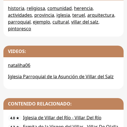
historia
,
religiosa
,
comunidad
,
herencia
,
actividades
,
provincia
,
iglesia
,
teruel
,
arquitectura
,
parroquial
,
ejemplo
,
cultural
,
villar del salz
,
pintoresco
VIDEOS:
nataliha06
Iglesia Parroquial de la Asunción de Villar del Salz
CONTENIDO RELACIONADO:
Iglesia de Villar del Río - Villar Del Río
4.0 ★
Ermita de la Virgen del Villar - Villar De Olalla