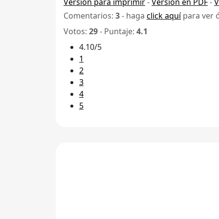
Versión para imprimir
-
Versión en PDF
-
V
Comentarios:
3
- haga
click aquí
para ver 
Votos:
29
- Puntaje:
4.1
4.10/5
1
2
3
4
5