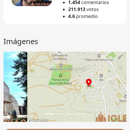
1.454
comentarios
211.913
votos
4.6
promedio
Imágenes
Anterior
Sigu