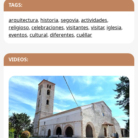
TAGS:
arquitectura
,
historia
,
segovia
,
actividades
,
religioso
,
celebraciones
,
visitantes
,
visitar
,
iglesia
,
eventos
,
cultural
,
diferentes
,
cuéllar
VIDEOS: