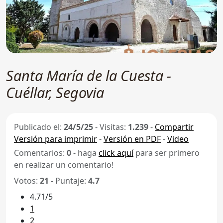
Santa María de la Cuesta -
Cuéllar, Segovia
Publicado el:
24/5/25
-
Visitas:
1.239
-
Compartir
Versión para imprimir
-
Versión en PDF
-
Video
Comentarios:
0
- haga
click aquí
para ser primero
en realizar un comentario!
Votos:
21
- Puntaje:
4.7
4.71/5
1
2