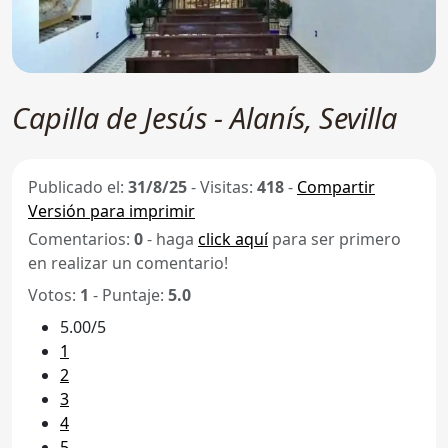
Capilla de Jesús - Alanís, Sevilla
Publicado el:
31/8/25
-
Visitas:
418
-
Compartir
Versión para imprimir
Comentarios:
0
- haga
click aquí
para ser primero
en realizar un comentario!
Votos:
1
- Puntaje:
5.0
5.00/5
1
2
3
4
5