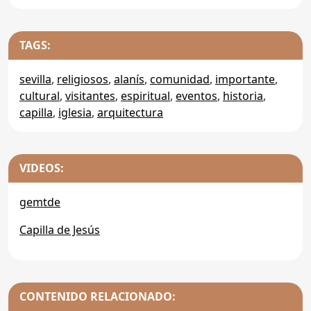
TAGS:
sevilla
,
religiosos
,
alanís
,
comunidad
,
importante
,
cultural
,
visitantes
,
espiritual
,
eventos
,
historia
,
capilla
,
iglesia
,
arquitectura
VIDEOS:
gemtde
Capilla de Jesús
CONTENIDO RELACIONADO: