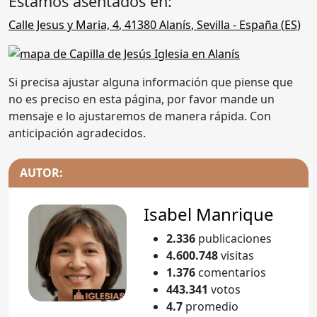
Estamos asentados en:
Calle Jesus y Maria, 4
,
41380
Alanís
,
Sevilla
- España (
ES
)
Si precisa ajustar alguna información que piense que
no es preciso en esta página, por favor mande un
mensaje e lo ajustaremos de manera rápida. Con
anticipación agradecidos.
AUTOR:
Isabel Manrique
2.336
publicaciones
4.600.748
visitas
1.376
comentarios
443.341
votos
4.7
promedio