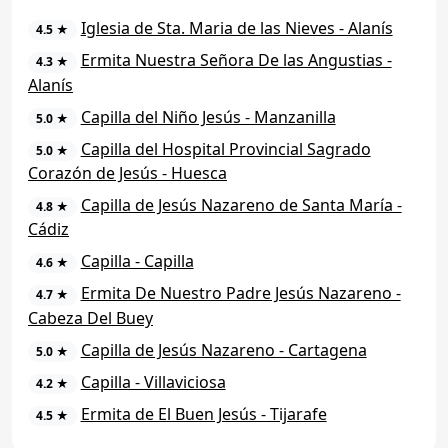
Iglesia de Sta. Maria de las Nieves - Alanís
4.5 ★
Ermita Nuestra Señora De las Angustias -
4.3 ★
Alanís
Capilla del Niño Jesús - Manzanilla
5.0 ★
Capilla del Hospital Provincial Sagrado
5.0 ★
Corazón de Jesús - Huesca
Capilla de Jesús Nazareno de Santa María -
4.8 ★
Cádiz
Capilla - Capilla
4.6 ★
Ermita De Nuestro Padre Jesús Nazareno -
4.7 ★
Cabeza Del Buey
Capilla de Jesús Nazareno - Cartagena
5.0 ★
Capilla - Villaviciosa
4.2 ★
Ermita de El Buen Jesús - Tijarafe
4.5 ★