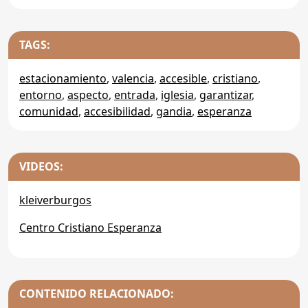
TAGS:
estacionamiento
,
valencia
,
accesible
,
cristiano
,
entorno
,
aspecto
,
entrada
,
iglesia
,
garantizar
,
comunidad
,
accesibilidad
,
gandia
,
esperanza
VIDEOS:
kleiverburgos
Centro Cristiano Esperanza
CONTENIDO RELACIONADO: