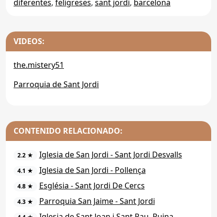
diferentes
,
feligreses
,
sant jordi
,
barcelona
VIDEOS:
the.mistery51
Parroquia de Sant Jordi
CONTENIDO RELACIONADO:
Iglesia de San Jordi - Sant Jordi Desvalls
2.2 ★
Iglesia de San Jordi - Pollença
4.1 ★
Església - Sant Jordi De Cercs
4.8 ★
Parroquia San Jaime - Sant Jordi
4.3 ★
Iglesia de Sant Joan i Sant Pau. Ruina