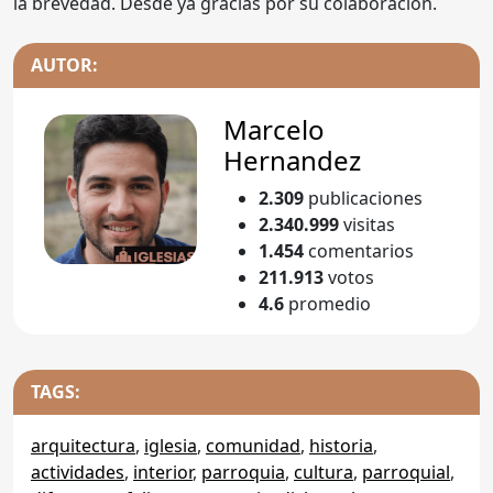
la brevedad. Desde ya gracias por su colaboración.
AUTOR:
Marcelo
Hernandez
2.309
publicaciones
2.340.999
visitas
1.454
comentarios
211.913
votos
4.6
promedio
TAGS:
arquitectura
,
iglesia
,
comunidad
,
historia
,
actividades
,
interior
,
parroquia
,
cultura
,
parroquial
,