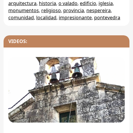
arquitectura
,
historia
,
o valado
,
edificio
,
iglesia
,
monumentos
,
religioso
,
provincia
,
nespereira
,
comunidad
,
localidad
,
impresionante
,
pontevedra
VIDEOS: