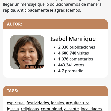
llegar un mensaje que lo solucionaremos de manera
rápida. Anticipadamente le agradecemos.
AUTOR:
Isabel Manrique
2.336
publicaciones
4.600.748
visitas
1.376
comentarios
443.341
votos
4.7
promedio
TAGS:
espiritual
,
festividades
,
locales
,
arquitectura
,
iglesia
,
religiosas
,
comunidad
,
alicante
,
localidades
,