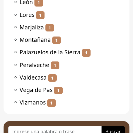
⚬
León
1
⚬
Lores
1
⚬
Marjaliza
1
⚬
Montañana
1
⚬
Palazuelos de la Sierra
1
⚬
Peralveche
1
⚬
Valdecasa
1
⚬
Vega de Pas
1
⚬
Vizmanos
1
Buscar