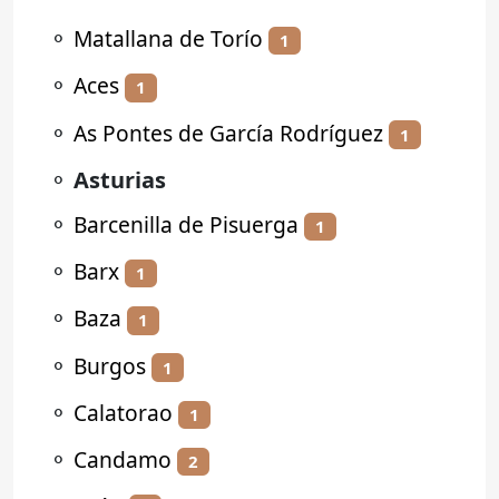
⚬
Matallana de Torío
1
⚬
Aces
1
⚬
As Pontes de García Rodríguez
1
⚬
Asturias
⚬
Barcenilla de Pisuerga
1
⚬
Barx
1
⚬
Baza
1
⚬
Burgos
1
⚬
Calatorao
1
⚬
Candamo
2