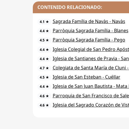
CONTENIDO RELACIONADO:
Sagrada Família de Navàs - Navàs
4.1 ★
Parròquia Sagrada Família - Blanes
4.4 ★
Parròquia Sagrada Família - Pego
4.5 ★
Iglesia Colegial de San Pedro Apóst
4.4 ★
Iglesia de Santianes de Pravia - Sa
4.4 ★
Colegiata de Santa María de Cluni -
4.7 ★
Iglesia de San Esteban - Cuéllar
4.5 ★
Iglesia de San Juan Bautista - Mata
4.4 ★
Parroquia de San Francisco de Sale
4.6 ★
Iglesia del Sagrado Corazón de Vista
4.6 ★