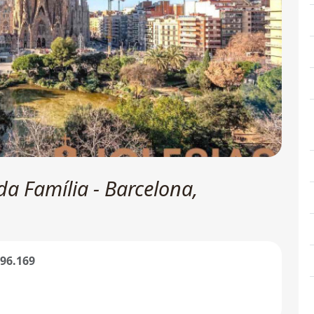
da Família - Barcelona,
696.169