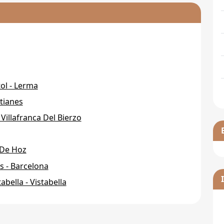
ol - Lerma
ntianes
 Villafranca Del Bierzo
 De Hoz
s - Barcelona
bella - Vistabella