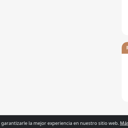
 garantizarle la mejor experiencia en nuestro sitio web.
Más
ght (c) 2026 - www.iglesias.com.es - Todos los derechos res